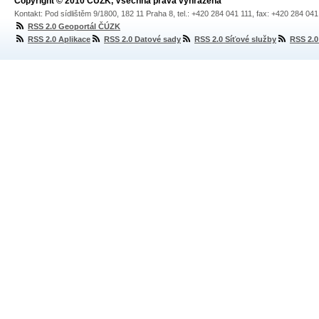
Copyright © 2010 ČÚZK, Všechna práva vyhrazena
Kontakt: Pod sídlištěm 9/1800, 182 11 Praha 8, tel.: +420 284 041 111, fax: +420 284 04
RSS 2.0 Geoportál ČÚZK
RSS 2.0 Aplikace
RSS 2.0 Datové sady
RSS 2.0 Síťové služby
RSS 2.0