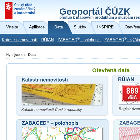
Geoportál ČÚZK
přístup k mapovým produktům a službám res
Vítejte
Aplikace
Data
Služby
INSPIRE
Otevřen
®
®
Katastr nemovitostí
RÚIAN
ZABAGED
- polohopis
ZABAGED
- výšk
Nyní jste zde:
Data
Otevřená data