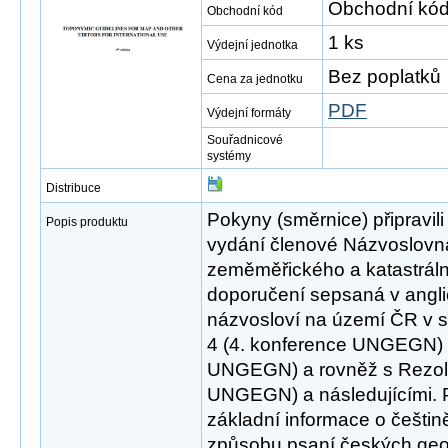
Obchodní kód
Obchodní kód
1 ks
Výdejní jednotka
Bez poplatků
Cena za jednotku
PDF
Výdejní formáty
Souřadnicové
systémy
Distribuce
Pokyny (směrnice) připravil
Popis produktu
vydání členové Názvoslov
zeměměřického a katastráln
doporučení sepsaná v angli
názvosloví na území ČR v s
4 (4. konference UNGEGN) a
UNGEGN) a rovněž s Rezoluc
UNGEGN) a následujícími. 
základní informace o češtin
způsobu psaní českých geo