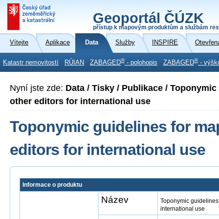
Geoportál ČÚZK
přístup k mapovým produktům a službám res
Vítejte
Aplikace
Data
Služby
INSPIRE
Otevřen
®
®
Katastr nemovitostí
RÚIAN
ZABAGED
- polohopis
ZABAGED
- výšk
Nyní jste zde:
Data / Tisky / Publikace / Toponymic
other editors for international use
Toponymic guidelines for ma
editors for international use
Informace o produktu
Název
Toponymic guidelines 
international use