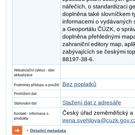
nářečích, o standardizaci g
doplněna také slovníčkem t
informacemi o vydávaných 
a Geoportálu ČÚZK, o sprá
doplněna přehlednými mapa
zahraniční editory map, apli
zabývajících se českými to
88197-38-6.
Aktualizační cyklus - stav
aktualizace
Bez poplatků
Podmínky přístupu a použití
Prohlížení dat
Stažení dat z adresáře
Stahování dat
Český úřad zeměměřický a ka
Kontakt - informace o
produktu
irena.svehlova@cuzk.gov.c
Detailní metadata