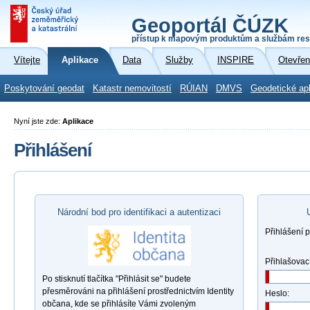
Geoportál ČÚZK
přístup k mapovým produktům a službám res
Vítejte
Aplikace
Data
Služby
INSPIRE
Otevřen
Poskytování geodat
Katastr nemovitostí
RÚIAN
DMVS
Geodetické ap
Nyní jste zde:
Aplikace
Přihlášení
Národní bod pro identifikaci a autentizaci
Přihlášení 
Přihlašovac
Po stisknutí tlačítka "Přihlásit se" budete
přesměrováni na přihlášení prostřednictvím Identity
Heslo:
občana, kde se přihlásíte Vámi zvoleným