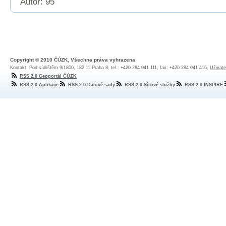
Autor: 95
Copyright © 2010 ČÚZK, Všechna práva vyhrazena
Kontakt: Pod sídlištěm 9/1800, 182 11 Praha 8, tel.: +420 284 041 111, fax: +420 284 041 416,
Uživate
RSS 2.0 Geoportál ČÚZK
RSS 2.0 Aplikace
RSS 2.0 Datové sady
RSS 2.0 Síťové služby
RSS 2.0 INSPIRE