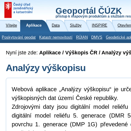
Geoportál ČÚZK
přístup k mapovým produktům a službám res
Vítejte
Aplikace
Data
Služby
INSPIRE
Otevřen
Poskytování geodat
Katastr nemovitostí
RÚIAN
DMVS
Geodetické ap
Nyní jste zde:
Aplikace / Výškopis ČR / Analýzy vý
Analýzy výškopisu
Webová aplikace „Analýzy výškopisu“ je urč
výškopisných dat území České republiky.
Zdrojovými daty jsou digitální model relié
digitální model reliéfu 5. generace (DMR 5
povrchu 1. generace (DMP 1G) převedené d