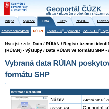
Geoportál ČÚZK
přístup k mapovým produktům a službám res
Vítejte
Aplikace
Data
Služby
INSPIRE
Otevřen
®
®
Katastr nemovitostí
RÚIAN
ZABAGED
- polohopis
ZABAGED
- výš
Nyní jste zde:
Data / RÚIAN / Registr územní identi
(RÚIAN) - výstupy / Data RÚIAN ve formátu SHP - 
Vybraná data RÚIAN poskytov
formátu SHP
Informace o produktu
Název
Vybraná data RÚIAN
Obchodní kó
Obchodní kód