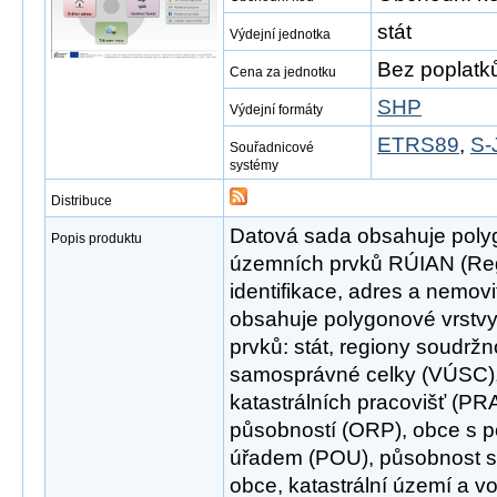
stát
Výdejní jednotka
Bez poplatk
Cena za jednotku
SHP
Výdejní formáty
ETRS89
,
S-
Souřadnicové
systémy
Distribuce
Datová sada obsahuje poly
Popis produktu
územních prvků RÚIAN (Reg
identifikace, adres a nemovi
obsahuje polygonové vrstvy
prvků: stát, regiony soudržn
samosprávné celky (VÚSC),
katastrálních pracovišť (P
působností (ORP), obce s
úřadem (POU), působnost s
obce, katastrální území a v