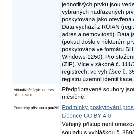
jednotlivých prvků jsou ved
vybraných nadřazených prvc
poskytována jako otevřená 
Data vychází z RÚIAN (regis
adres a nemovitostí). Data 
(pokud došlo v některém pr
poskytována ve formátu SH
Windows-1250). Pro stažen
(ZIP). Více v zákoně č. 111
registrech, ve vyhlášce č. 
registru územní identifikace
Předpřipravené soubory js
Aktualizační cyklus - stav
aktualizace
měsíčně.
Podmínky poskytování pros
Podmínky přístupu a použití
Licence CC BY 4.0
Veřejný přístup není omezo
souladu s vyhláškou č. 359/