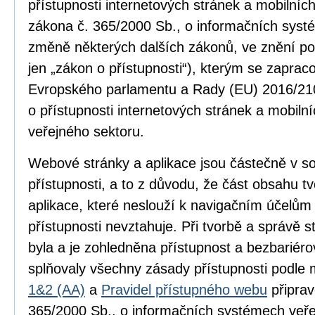
přístupnosti internetových stránek a mobilníc
zákona č. 365/2000 Sb., o informačních syst
změně některých dalších zákonů, ve znění po
jen „zákon o přístupnosti“), kterým se zapra
Evropského parlamentu a Rady (EU) 2016/210
o přístupnosti internetových stránek a mobilní
veřejného sektoru.
Webové stránky a aplikace jsou částečně v 
přístupnosti, a to z důvodu, že část obsahu 
aplikace, které neslouží k navigačním účelům
přístupnosti nevztahuje. Při tvorbě a správě
byla a je zohledněna přístupnost a bezbariér
splňovaly všechny zásady přístupnosti podle
1&2 (AA)
a
Pravidel přístupného webu
připrav
365/2000 Sb., o informačních systémech veře