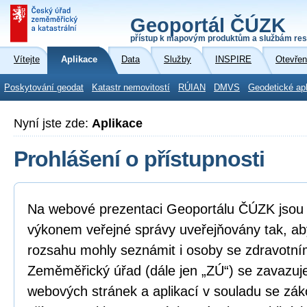
Geoportál ČÚZK
přístup k mapovým produktům a službám res
Vítejte
Aplikace
Data
Služby
INSPIRE
Otevřen
Poskytování geodat
Katastr nemovitostí
RÚIAN
DMVS
Geodetické ap
Nyní jste zde:
Aplikace
Prohlášení o přístupnosti
Na webové prezentaci Geoportálu ČÚZK jsou i
výkonem veřejné správy uveřejňovány tak, ab
rozsahu mohly seznámit i osoby se zdravotní
Zeměměřický úřad (dále jen „ZÚ“) se zavazuje
webových stránek a aplikací v souladu se zá