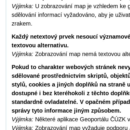
Výjimka:
U zobrazování map je vzhledem ke g
sdělování informací vyžadováno, aby je uživa
zrakem.
Každý netextový prvek nesoucí významové
textovou alternativu.
Výjimka:
Zobrazování map nemá textovou alte
Pokud to charakter webových stránek nevy
sdělované prostřednictvím skriptů, objekt
stylů, cookies a jiných doplňků na straně u
dostupné i bez kteréhokoli z těchto doplňk
standardně ovladatelné. V opačném případ
správy tyto informace jiným způsobem.
Výjimka:
Některé aplikace Geoportálu ČÚZK v
Výjimka:
Zobrazování map vyžaduje podporu 