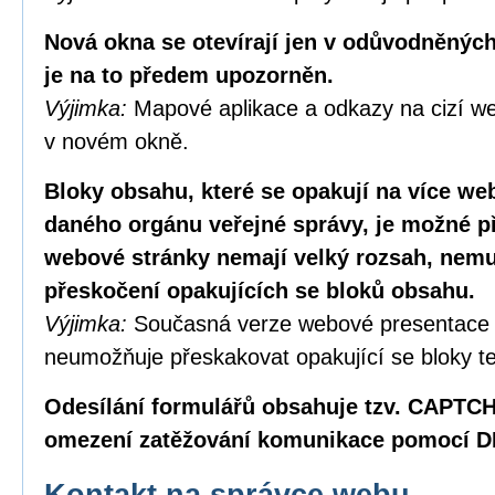
Nová okna se otevírají jen v odůvodněných
je na to předem upozorněn.
Výjimka:
Mapové aplikace a odkazy na cizí we
v novém okně.
Bloky obsahu, které se opakují na více w
daného orgánu veřejné správy, je možné p
webové stránky nemají velký rozsah, nemus
přeskočení opakujících se bloků obsahu.
Výjimka:
Současná verze webové presentace
neumožňuje přeskakovat opakující se bloky te
Odesílání formulářů obsahuje tzv. CAPTC
omezení zatěžování komunikace pomocí D
Kontakt na správce webu