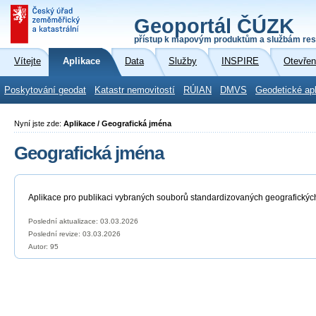
Geoportál ČÚZK
přístup k mapovým produktům a službám res
Vítejte
Aplikace
Data
Služby
INSPIRE
Otevřen
Poskytování geodat
Katastr nemovitostí
RÚIAN
DMVS
Geodetické ap
Nyní jste zde:
Aplikace / Geografická jména
Geografická jména
Aplikace pro publikaci vybraných souborů standardizovaných geografickýc
Poslední aktualizace: 03.03.2026
Poslední revize:
03.03.2026
Autor: 95