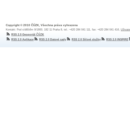
Copyright © 2010 ČÚZK, Všechna práva vyhrazena
Kontakt: Pod sídlištěm 9/1800, 182 11 Praha 8, tel.: +420 284 041 111, fax: +420 284 041 416,
Uživate
RSS 2.0 Geoportál ČÚZK
RSS 2.0 Aplikace
RSS 2.0 Datové sady
RSS 2.0 Síťové služby
RSS 2.0 INSPIRE