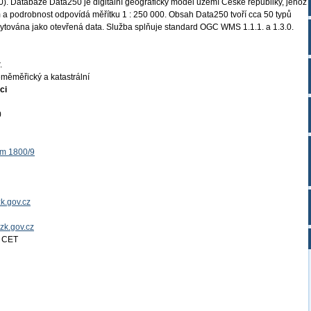
. Databáze Data250 je digitální geografický model území České republiky, jehož
 a podrobnost odpovídá měřítku 1 : 250 000. Obsah Data250 tvoří cca 50 typů
kytována jako otevřená data. Služba splňuje standard OGC WMS 1.1.1. a 1.3.0.
.
měměřický a katastrální
ci
0
ěm 1800/9
k.gov.cz
uzk.gov.cz
4 CET