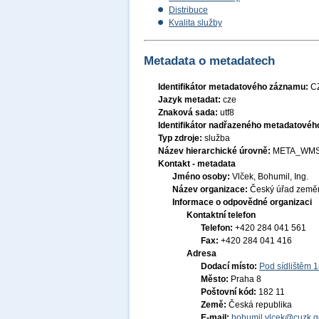
Distribuce
Kvalita služby
Metadata o metadatech
Identifikátor metadatového záznamu:
C
Jazyk metadat:
cze
Znaková sada:
utf8
Identifikátor nadřazeného metadatové
Typ zdroje:
služba
Název hierarchické úrovně:
META_WMS
Kontakt - metadata
Jméno osoby:
Vlček, Bohumil, Ing.
Název organizace:
Český úřad zeměm
Informace o odpovědné organizaci
Kontaktní telefon
Telefon:
+420 284 041 561
Fax:
+420 284 041 416
Adresa
Dodací místo:
Pod sídlištěm 
Město:
Praha 8
Poštovní kód:
182 11
Země:
Česká republika
E-mail:
bohumil.vlcek@cuzk.g