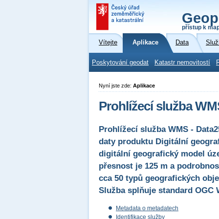
Geop
přístup k ma
Vítejte
Aplikace
Data
Služ
Poskytování geodat
Katastr nemovitostí
Nyní jste zde:
Aplikace
Prohlížecí služba WM
Prohlížecí služba WMS - Data25
daty produktu Digitální geogr
digitální geografický model ú
přesnost je 125 m a podrobnost
cca 50 typů geografických obje
Služba splňuje standard OGC W
Metadata o metadatech
Identifikace služby