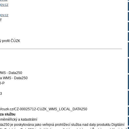
ov.cz
gov.cz
T
 profil ČÚZK
 WMS - Data250
ba WMS - Data250
0-P
13
s://cuzk.cz/CZ-00025712-CUZK_WMS_LOCAL_DATA250
za službu
měměřický a katastrální
ta250 je poskytována jako veřejná prohlížecí služba nad daty produktu Digitální