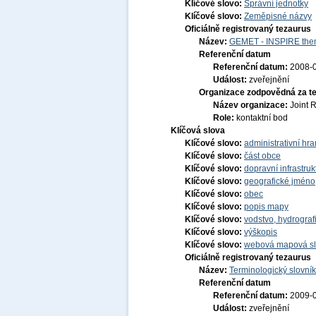
Klíčové slovo:
Správní jednotky
Klíčové slovo:
Zeměpisné názvy
Oficiálně registrovaný tezaurus
Název:
GEMET - INSPIRE them
Referenční datum
Referenční datum:
2008-
Událost:
zveřejnění
Organizace zodpovědná za t
Název organizace:
Joint 
Role:
kontaktní bod
Klíčová slova
Klíčové slovo:
administrativní hra
Klíčové slovo:
část obce
Klíčové slovo:
dopravní infrastruk
Klíčové slovo:
geografické jmén
Klíčové slovo:
obec
Klíčové slovo:
popis mapy
Klíčové slovo:
vodstvo, hydrograf
Klíčové slovo:
výškopis
Klíčové slovo:
webová mapová s
Oficiálně registrovaný tezaurus
Název:
Terminologický slovník
Referenční datum
Referenční datum:
2009-
Událost:
zveřejnění