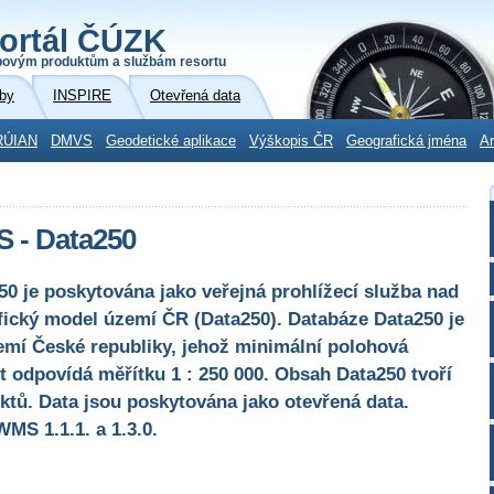
ortál ČÚZK
povým produktům a službám resortu
by
INSPIRE
Otevřená data
RÚIAN
DMVS
Geodetické aplikace
Výškopis ČR
Geografická jména
Ar
S - Data250
0 je poskytována jako veřejná prohlížecí služba nad
afický model území ČR (Data250). Databáze Data250 je
zemí České republiky, jehož minimální polohová
 odpovídá měřítku 1 : 250 000. Obsah Data250 tvoří
ktů. Data jsou poskytována jako otevřená data.
MS 1.1.1. a 1.3.0.