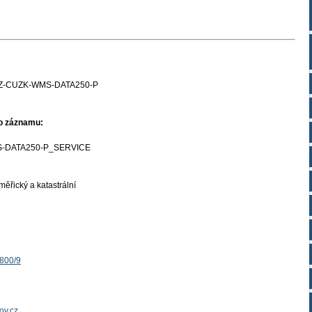
Z-CUZK-WMS-DATA250-P
ho záznamu:
-DATA250-P_SERVICE
ěřický a katastrální
1800/9
ov.cz