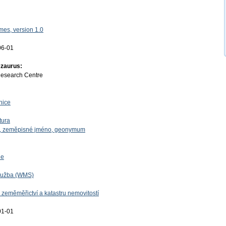
es, version 1.0
06-01
ezaurus:
Research Centre
nice
tura
o, zeměpisné jméno, geonymum
ie
lužba (WMS)
 zeměměřictví a katastru nemovitostí
01-01