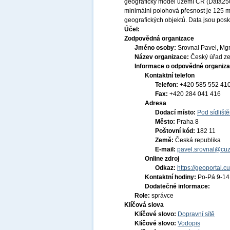
geografický model území ČR (Data250)
minimální polohová přesnost je 125 m
geografických objektů. Data jsou pos
Účel:
Zodpovědná organizace
Jméno osoby:
Srovnal Pavel, Mgr
Název organizace:
Český úřad ze
Informace o odpovědné organiza
Kontaktní telefon
Telefon:
+420 585 552 41
Fax:
+420 284 041 416
Adresa
Dodací místo:
Pod sídlišt
Město:
Praha 8
Poštovní kód:
182 11
Země:
Česká republika
E-mail:
pavel.srovnal@cuz
Online zdroj
Odkaz:
https://geoportal.c
Kontaktní hodiny:
Po-Pá 9-1
Dodatečné informace:
Role:
správce
Klíčová slova
Klíčové slovo:
Dopravní sítě
Klíčové slovo:
Vodopis