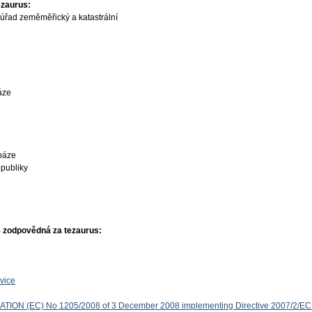
ezaurus:
úřad zeměměřický a katastrální
áze
báze
publiky
 zodpovědná za tezaurus:
vice
ON (EC) No 1205/2008 of 3 December 2008 implementing Directive 2007/2/EC 