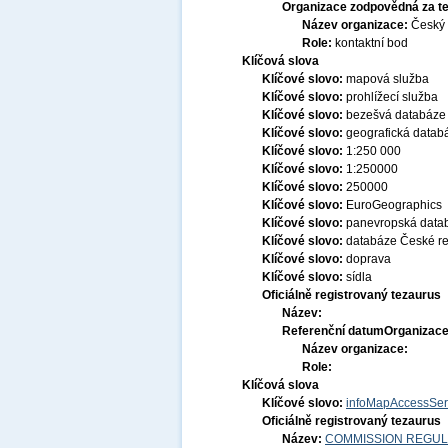
Organizace zodpovědná za t
Název organizace:
Český 
Role:
kontaktní bod
Klíčová slova
Klíčové slovo:
mapová služba
Klíčové slovo:
prohlížecí služba
Klíčové slovo:
bezešvá databáze
Klíčové slovo:
geografická datab
Klíčové slovo:
1:250 000
Klíčové slovo:
1:250000
Klíčové slovo:
250000
Klíčové slovo:
EuroGeographics
Klíčové slovo:
panevropská data
Klíčové slovo:
databáze České re
Klíčové slovo:
doprava
Klíčové slovo:
sídla
Oficiálně registrovaný tezaurus
Název:
Referenční datum
Organizace
Název organizace:
Role:
Klíčová slova
Klíčové slovo:
infoMapAccessSer
Oficiálně registrovaný tezaurus
Název:
COMMISSION REGULATI