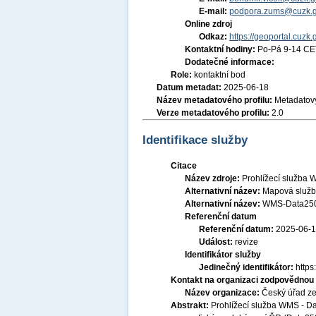
E-mail:
podpora.zums@cuzk.g
Online zdroj
Odkaz:
https://geoportal.cuzk.
Kontaktní hodiny:
Po-Pá 9-14 CE
Dodatečné informace:
Role:
kontaktní bod
Datum metadat:
2025-06-18
Název metadatového profilu:
Metadatový
Verze metadatového profilu:
2.0
Identifikace služby
Citace
Název zdroje:
Prohlížecí služba
Alternativní název:
Mapová služ
Alternativní název:
WMS-Data25
Referenční datum
Referenční datum:
2025-06-
Událost:
revize
Identifikátor služby
Jedinečný identifikátor:
http
Kontakt na organizaci zodpovědnou 
Název organizace:
Český úřad ze
Abstrakt:
Prohlížecí služba WMS - Da