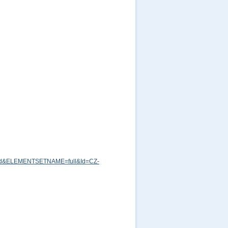
md&ELEMENTSETNAME=full&Id=CZ-