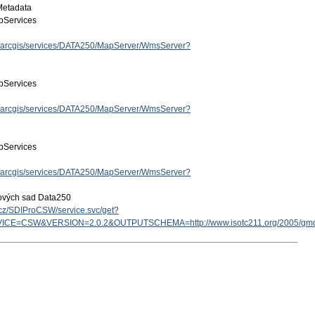
Metadata
Services
cz/arcgis/services/DATA250/MapServer/WmsServer?
Services
cz/arcgis/services/DATA250/MapServer/WmsServer?
Services
cz/arcgis/services/DATA250/MapServer/WmsServer?
tových sad Data250
v.cz/SDIProCSW/service.svc/get?
ICE=CSW&VERSION=2.0.2&OUTPUTSCHEMA=http://www.isotc211.org/2005/g