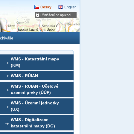
Česky
English
Přihlášení do aplikací
chiválie
WMS - Katastrální mapy
(KM)
WMS - RÚIAN
WMS - RÚIAN - Účelové
územní prvky (ÚÚP)
WMS - Územní jednotky
(UX)
WMS - Digitalizace
katastrální mapy (DG)