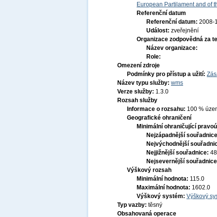
European Partilament and of th
Referenční datum
Referenční datum:
2008-
Událost:
zveřejnění
Organizace zodpovědná za t
Název organizace:
Role:
Omezení zdroje
Podmínky pro přístup a užití:
Zás
Název typu služby:
wms
Verze služby:
1.3.0
Rozsah služby
Informace o rozsahu:
100 % území
Geografické ohraničení
Minimální ohraničující pravoú
Nejzápadnější souřadnic
Nejvýchodnější souřadni
Nejjižnější souřadnice:
48
Nejsevernější souřadnic
Výškový rozsah
Minimální hodnota:
115.0
Maximální hodnota:
1602.0
Výškový systém:
Výškový sys
Typ vazby:
těsný
Obsahovaná operace