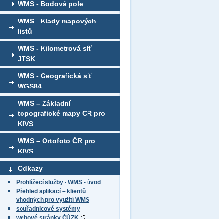
WMS - Bodová pole
WMS - Klady mapových
listů
WMS - Kilometrová síť
JTSK
WMS - Geografická síť
WGS84
WMS – Základní
topografické mapy ČR pro
KIVS
WMS – Ortofoto ČR pro
KIVS
Odkazy
Prohlížecí služby - WMS - úvod
Přehled aplikací – klientů
vhodných pro využití WMS
souřadnicové systémy
webové stránky ČÚZK