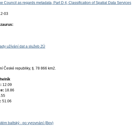
e Council as regards metadata, Part D 4, Classification of Spatial Data Services
12-03
ezaurus:
ady užívání dat a služeb ZÚ
 České republiky, tj. 78 866 km2.
helník
e:
12.09
ce:
18.86
.55
e:
51.06
tém baltský - po vyrovnání (Bpv)