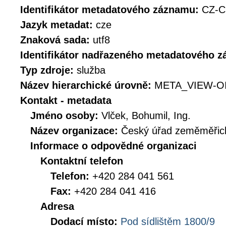
Identifikátor metadatového záznamu:
CZ-C
Jazyk metadat:
cze
Znaková sada:
utf8
Identifikátor nadřazeného metadatového 
Typ zdroje:
služba
Název hierarchické úrovně:
META_VIEW-O
Kontakt - metadata
Jméno osoby:
Vlček, Bohumil, Ing.
Název organizace:
Český úřad zeměměřick
Informace o odpovědné organizaci
Kontaktní telefon
Telefon:
+420 284 041 561
Fax:
+420 284 041 416
Adresa
Dodací místo:
Pod sídlištěm 1800/9