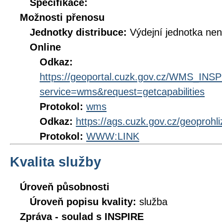
Specifikace:
Možnosti přenosu
Jednotky distribuce:
Výdejní jednotka ne
Online
Odkaz:
https://geoportal.cuzk.gov.cz/WMS_I
service=wms&request=getcapabilities
Protokol:
wms
Odkaz:
https://ags.cuzk.gov.cz/geoprohl
Protokol:
WWW:LINK
Kvalita služby
Úroveň působnosti
Úroveň popisu kvality:
služba
Zpráva - soulad s INSPIRE