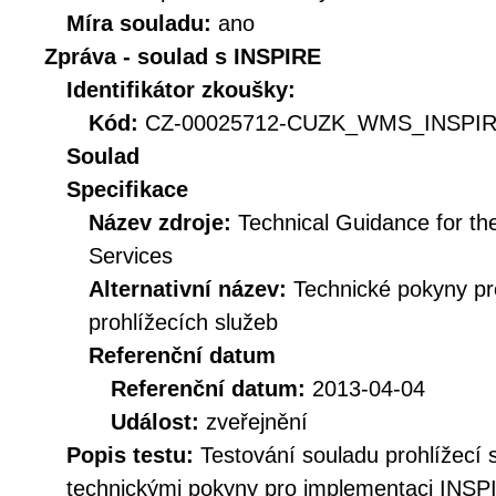
Míra souladu:
ano
Zpráva - soulad s INSPIRE
Identifikátor zkoušky:
Kód:
CZ-00025712-CUZK_WMS_INSPIRE
Soulad
Specifikace
Název zdroje:
Technical Guidance for t
Services
Alternativní název:
Technické pokyny p
prohlížecích služeb
Referenční datum
Referenční datum:
2013-04-04
Událost:
zveřejnění
Popis testu:
Testování souladu prohlížec
technickými pokyny pro implementaci INSPI