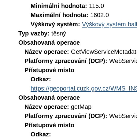
Minimální hodnota:
115.0
Maximální hodnota:
1602.0
Výškový systém:
Výškový systém balt
Typ vazby:
těsný
Obsahovaná operace
Název operace:
GetViewServiceMetadat
Platformy zpracování (DCP):
WebServi
Přístupové místo
Odkaz:
https://geoportal.cuzk.gov.cz/WMS
Obsahovaná operace
Název operace:
getMap
Platformy zpracování (DCP):
WebServi
Přístupové místo
Odkaz: