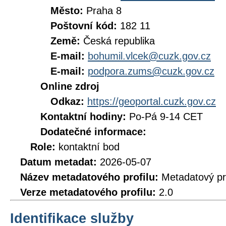
Město:
Praha 8
Poštovní kód:
182 11
Země:
Česká republika
E-mail:
bohumil.vlcek@cuzk.gov.cz
E-mail:
podpora.zums@cuzk.gov.cz
Online zdroj
Odkaz:
https://geoportal.cuzk.gov.cz
Kontaktní hodiny:
Po-Pá 9-14 CET
Dodatečné informace:
Role:
kontaktní bod
Datum metadat:
2026-05-07
Název metadatového profilu:
Metadatový pr
Verze metadatového profilu:
2.0
Identifikace služby