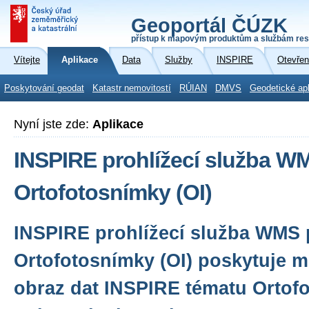
Geoportál ČÚZK
přístup k mapovým produktům a službám res
Vítejte
Aplikace
Data
Služby
INSPIRE
Otevřen
Poskytování geodat
Katastr nemovitostí
RÚIAN
DMVS
Geodetické ap
Nyní jste zde:
Aplikace
INSPIRE prohlížecí služba W
Ortofotosnímky (OI)
INSPIRE prohlížecí služba WMS 
Ortofotosnímky (OI) poskytuje m
obraz dat INSPIRE tématu Ortof