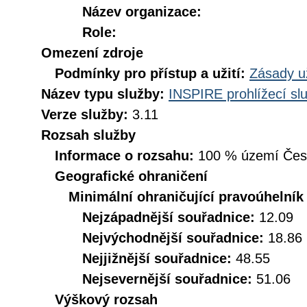
Název organizace:
Role:
Omezení zdroje
Podmínky pro přístup a užití:
Zásady u
Název typu služby:
INSPIRE prohlížecí sl
Verze služby:
3.11
Rozsah služby
Informace o rozsahu:
100 % území České
Geografické ohraničení
Minimální ohraničující pravoúhelník
Nejzápadnější souřadnice:
12.09
Nejvýchodnější souřadnice:
18.86
Nejjižnější souřadnice:
48.55
Nejsevernější souřadnice:
51.06
Výškový rozsah