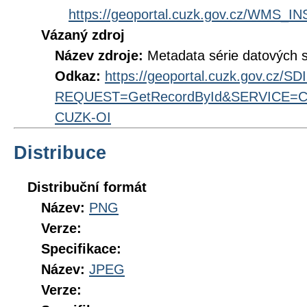
https://geoportal.cuzk.gov.cz/WMS
Vázaný zdroj
Název zdroje:
Metadata série datových 
Odkaz:
https://geoportal.cuzk.gov.cz/S
REQUEST=GetRecordById&SERVICE=CS
CUZK-OI
Distribuce
Distribuční formát
Název:
PNG
Verze:
Specifikace:
Název:
JPEG
Verze: