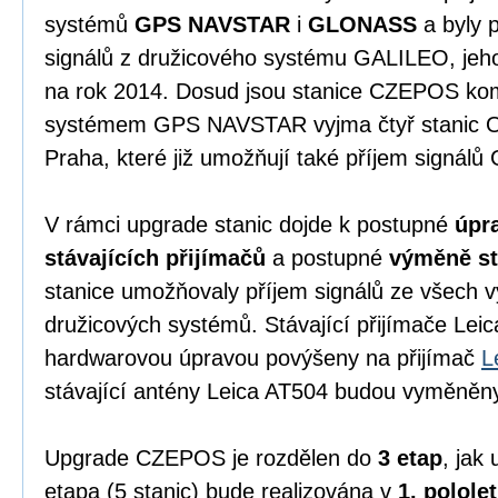
systémů
GPS NAVSTAR
i
GLONASS
a byly p
signálů z družicového systému GALILEO, jeho
na rok 2014. Dosud jsou stanice CZEPOS kom
systémem GPS NAVSTAR vyjma čtyř stanic Os
Praha, které již umožňují také příjem signá
V rámci upgrade stanic dojde k postupné
úpr
stávajících přijímačů
a postupné
výměně st
stanice umožňovaly příjem signálů ze všech 
družicových systémů. Stávající přijímače Le
hardwarovou úpravou povýšeny na přijímač
L
stávající antény Leica AT504 budou vyměněn
Upgrade CZEPOS je rozdělen do
3 etap
, jak
etapa (5 stanic) bude realizována v
1. pololet