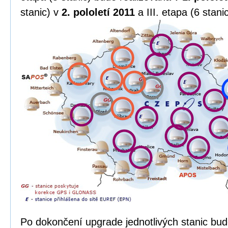
stanic) v
2. pololetí 2011
a III. etapa (6 stani
Po dokončení upgrade jednotlivých stanic bud