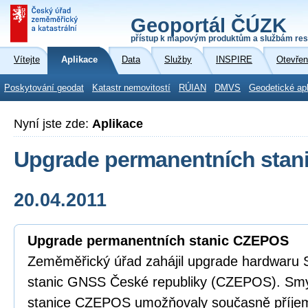
Geoportál ČÚZK
přístup k mapovým produktům a službám res
Vítejte
Aplikace
Data
Služby
INSPIRE
Otevřen
Poskytování geodat
Katastr nemovitostí
RÚIAN
DMVS
Geodetické ap
Nyní jste zde:
Aplikace
Upgrade permanentních sta
20.04.2011
Upgrade permanentních stanic CZEPOS
Zeměměřický úřad zahájil upgrade hardwaru 
stanic GNSS České republiky (CZEPOS). Smy
stanice CZEPOS umožňovaly současně příjem 