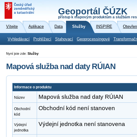
Geoportál ČÚZK
přístup k mapovým produktům a službám res
Vítejte
Aplikace
Data
Služby
INSPIRE
Otevřen
Vyhledávací
Prohlížecí
Stahovací
Geoprocessingové
Transformač
Nyní jste zde:
Služby
Mapová služba nad daty RÚIAN
Informace o produktu
Mapová služba nad daty RÚIAN
Název
Obchodní kód není stanoven
Obchodní
kód
Výdejní jednotka není stanovena
Výdejní
jednotka