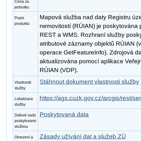
Cena za
jednotku
Mapová služba nad daty Registru úze
Popis
produktu
nemovitostí (RÚIAN) je poskytována p
REST a WMS. Rozhraní služby poskyt
atributové záznamy objektů RÚIAN 
operace GetFeatureInfo). Zdrojová d
aktualizována pomocí aplikace Veřejn
RÚIAN (VDP).
Stáhnout dokument vlastnosti služby
Vlastnosti
služby
https://ags.cuzk.gov.cz/arcgis/rest/
Lokalizace
služby
Poskytovaná data
Datové sady
poskytované
službou
Zásady užívání dat a služeb ZÚ
Omezení a