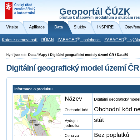
Geoportál ČÚZK
přístup k mapovým produktům a službám res
Vítejte
Aplikace
Data
Služby
INSPIRE
Otevřen
®
®
Katastr nemovitostí
RÚIAN
ZABAGED
- polohopis
ZABAGED
- výšk
Nyní jste zde:
Data / Mapy / Digitální geografické modely území ČR / Data50
Digitální geografický model území ČR
Informace o produktu
Název
Digitální geografický mod
Obchodní kód ne
Obchodní kód
stát
Výdejní
jednotka
Bez poplatků
Cena za