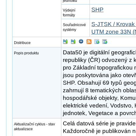
jednotku
SHP
Výdejní
formáty
S-JTSK / Krovak
Souřadnicové
systémy
UTM zone 33N (
Distribuce
Data50 je digitální geograf
Popis produktu
republiky (ČR) odvozený z 
pro Základní topografickou
jsou poskytována jako otev
SHP. Obsahují 69 typů geog
zahrnují 8 tematických oblast
hospodářské objekty, Komu
elektrické vedení, Vodstvo
jednotek, Vegetace a povrch,
Celá datová série je pravid
Aktualizační cyklus - stav
aktualizace
Každoročně je publikován no