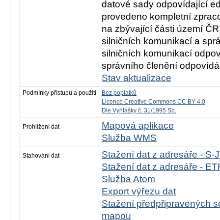
datové sady odpovídající e
provedeno kompletní zprac
na zbývající části území ČR
silničních komunikací a spr
silničních komunikací odpov
správního členění odpovídá 
Stav aktualizace
Podmínky přístupu a použití
Bez poplatků
Licence Creative Commons CC BY 4.0
Dle Vyhlášky č. 31/1995 Sb.
Mapová aplikace
Prohlížení dat
Služba WMS
Stažení dat z adresáře - S
Stahování dat
Stažení dat z adresáře - 
Služba Atom
Export výřezu dat
Stažení předpřipravených s
mapou