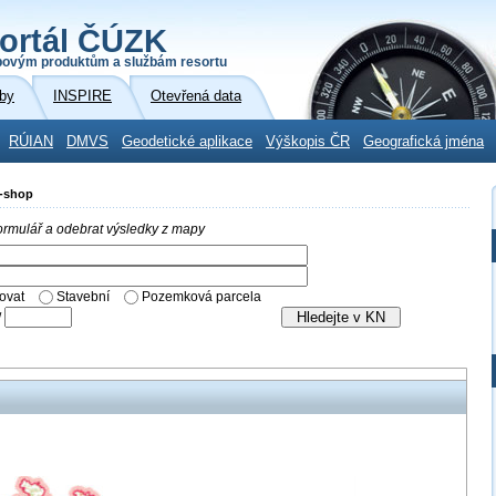
ortál ČÚZK
povým produktům a službám resortu
by
INSPIRE
Otevřená data
RÚIAN
DMVS
Geodetické aplikace
Výškopis ČR
Geografická jména
E-shop
 formulář a odebrat výsledky z mapy
ovat
Stavební
Pozemková parcela
/