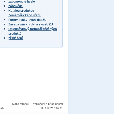
zapomenuté heslo
nápověda
Katalog produkce
Zeměměřického úřadu
Formy poskytování dat ZÚ
Zásady užívání dat a služeb ZÚ
Objednávkový formulář tištěných
produktů
přihlášení
Mapa stránek
Prohlášení o přístupnosti
nály
.
IP: 216.73.216.31