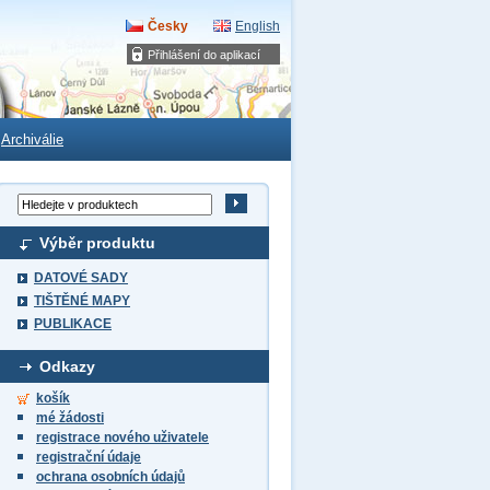
Česky
English
Přihlášení do aplikací
Archiválie
Výběr produktu
DATOVÉ SADY
TIŠTĚNÉ MAPY
PUBLIKACE
Odkazy
košík
mé žádosti
registrace nového uživatele
registrační údaje
ochrana osobních údajů