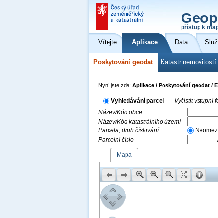
Geop
přístup k ma
Vítejte
Aplikace
Data
Služ
Poskytování geodat
Katastr nemovitostí
Nyní jste zde:
Aplikace / Poskytování geodat / 
Vyhledávání parcel
Vyčistit vstupní
Název/Kód obce
Název/Kód katastrálního území
Parcela, druh číslování
Neomez
Parcelní číslo
Mapa