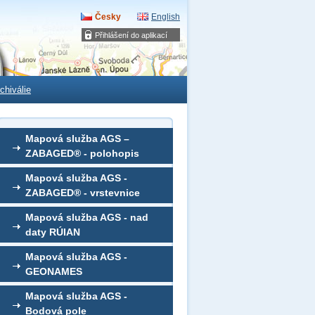
Česky
English
Přihlášení do aplikací
chiválie
Mapová služba AGS –
ZABAGED® - polohopis
Mapová služba AGS -
ZABAGED® - vrstevnice
Mapová služba AGS - nad
daty RÚIAN
Mapová služba AGS -
GEONAMES
Mapová služba AGS -
Bodová pole