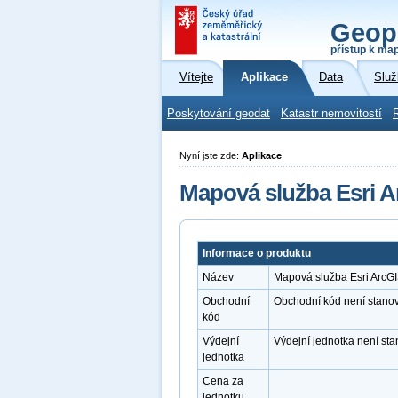
Geop
přístup k ma
Vítejte
Aplikace
Data
Služ
Poskytování geodat
Katastr nemovitostí
Nyní jste zde:
Aplikace
Mapová služba Esri A
Informace o produktu
Název
Mapová služba Esri ArcGI
Obchodní
Obchodní kód není stano
kód
Výdejní
Výdejní jednotka není st
jednotka
Cena za
jednotku