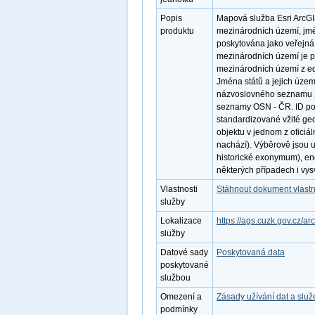
Popis
Mapová služba Esri ArcGI
produktu
mezinárodních území, jmé
poskytována jako veřejná 
mezinárodních území je 
mezinárodních území z e
Jména států a jejich územ
názvoslovného seznamu Jm
seznamy OSN - ČR. ID po
standardizované vžité ge
objektu v jednom z oficiál
nachází). Výběrově jsou 
historické exonymum), e
některých případech i vys
Vlastnosti
Stáhnout dokument vlastn
služby
Lokalizace
https://ags.cuzk.gov.cz/a
služby
Datové sady
Poskytovaná data
poskytované
službou
Omezení a
Zásady užívání dat a slu
podmínky