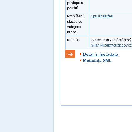
přístupu a
použití
Prohlížení
Spustit službu
služby ve
veřejném
klientu
Kontakt
Český úřad zeměměřický a k
milan.krizek@cuzk.gov.cz
Detailní metadata
Metadata XML