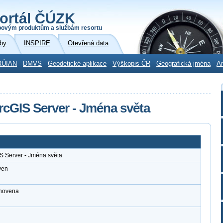
ortál ČÚZK
povým produktům a službám resortu
by
INSPIRE
Otevřená data
RÚIAN
DMVS
Geodetické aplikace
Výškopis ČR
Geografická jména
Ar
rcGIS Server - Jména světa
S Server - Jména světa
ven
anovena