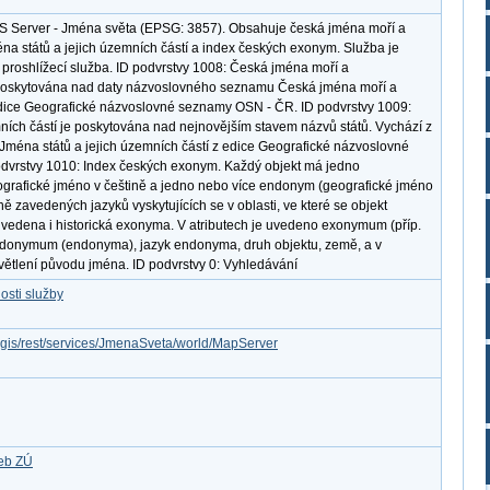
S Server - Jména světa (EPSG: 3857). Obsahuje česká jména moří a
na států a jejich územních částí a index českých exonym. Služba je
proshlížecí služba. ID podvrstvy 1008: Česká jména moří a
poskytována nad daty názvoslovného seznamu Česká jména moří a
dice Geografické názvoslovné seznamy OSN - ČR. ID podvrstvy 1009:
ních částí je poskytována nad nejnovějším stavem názvů států. Vychází z
éna států a jejich územních částí z edice Geografické názvoslovné
dvrstvy 1010: Index českých exonym. Každý objekt má jedno
ografické jméno v češtině a jedno nebo více endonym (geografické jméno
ně zavedených jazyků vyskytujících se v oblasti, ve které se objekt
uvedena i historická exonyma. V atributech je uvedeno exonymum (příp.
ndonymum (endonyma), jazyk endonyma, druh objektu, země, a v
větlení původu jména. ID podvrstvy 0: Vyhledávání
osti služby
rcgis/rest/services/JmenaSveta/world/MapServer
žeb ZÚ