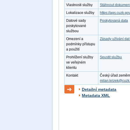
Vlastnosti služby
Stáhnout dokument 
Lokalizace služby
https://ags.cuzk.
Datové sady
Poskytovaná data
poskytované
službou
Omezení a
Zásady užívání dat
podmínky přístupu
a použití
Prohlížení služby
Spustit službu
ve veřejném
klientu
Kontakt
Český úřad zeměměři
milan.krizek@cuzk
Detailní metadata
Metadata XML