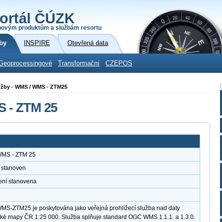
ortál ČÚZK
povým produktům a službám resortu
by
INSPIRE
Otevřená data
Geoprocessingové
Transformační
CZEPOS
služby - WMS / WMS - ZTM25
S - ZTM 25
 WMS - ZTM 25
 stanoven
ení stanovena
WMS-ZTM25 je poskytována jako veřejná prohlížecí služba nad daty
cké mapy ČR 1:25 000. Služba splňuje standard OGC WMS 1.1.1. a 1.3.0.