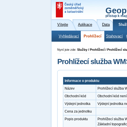
Geop
přístup k ma
Vítejte
Aplikace
Data
Služ
Vyhledávací
Prohlížecí
Stahovací
Nyní jste zde:
Služby / Prohlížecí / Prohlížecí 
Prohlížecí služba WM
Informace o produktu
Název
Prohlížecí služba
Obchodní kód
Obchodní kód není
Výdejní jednotka
Výdejní jednotka n
Cena za jednotku
Popis produktu
Prohlížecí služba 
Základní topografi