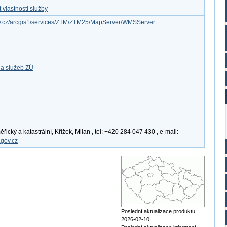
vlastnosti služby
gov.cz/arcgis1/services/ZTM/ZTM25/MapServer/WMSServer
 a služeb ZÚ
cký a katastrální, Křížek, Milan , tel: +420 284 047 430 , e-mail:
.gov.cz
Poslední aktualizace produktu:
2026-02-10