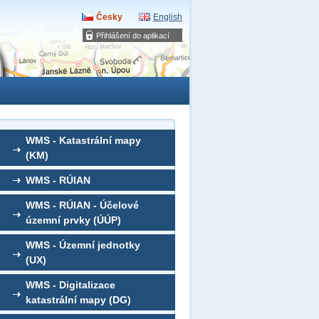
Česky
English
Přihlášení do aplikací
WMS - Katastrální mapy
(KM)
WMS - RÚIAN
WMS - RÚIAN - Účelové
územní prvky (ÚÚP)
WMS - Územní jednotky
(UX)
WMS - Digitalizace
katastrální mapy (DG)