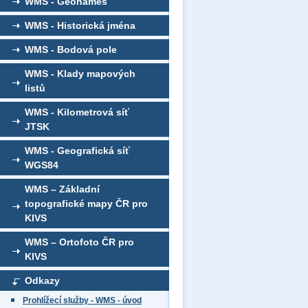
WMS - Geonames
WMS - Historická jména
WMS - Bodová pole
WMS - Klady mapových
listů
WMS - Kilometrová síť
JTSK
WMS - Geografická síť
WGS84
WMS – Základní
topografické mapy ČR pro
KIVS
WMS – Ortofoto ČR pro
KIVS
Odkazy
Prohlížecí služby - WMS - úvod