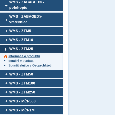
WMS - ZABAGED® -
polohopis
WMS - ZABAGED® -
vrstevnice
WMS - ZTM5
WMS - ZTM10
WMS - ZTM25
informace o produktu
detailní metadata
Spustit službu v Geoprohlížeči
WMS - ZTM50
WMS - ZTM100
WMS - ZTM250
WMS - MČR500
WMS - MČR1M