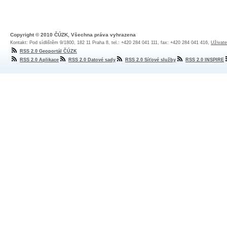
Copyright © 2010 ČÚZK, Všechna práva vyhrazena
Kontakt: Pod sídlištěm 9/1800, 182 11 Praha 8, tel.: +420 284 041 111, fax: +420 284 041 416,
Uživate
RSS 2.0 Geoportál ČÚZK
RSS 2.0 Aplikace
RSS 2.0 Datové sady
RSS 2.0 Síťové služby
RSS 2.0 INSPIRE