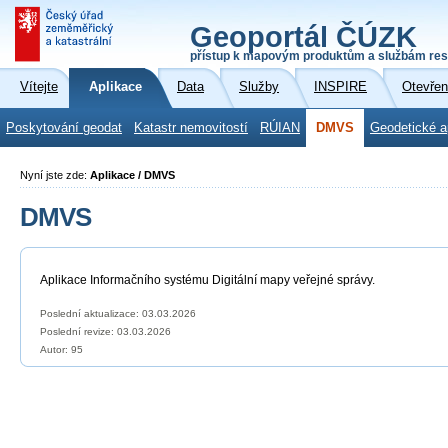
Geoportál ČÚZK
přístup k mapovým produktům a službám res
Vítejte
Aplikace
Data
Služby
INSPIRE
Otevřen
Poskytování geodat
Katastr nemovitostí
RÚIAN
DMVS
Geodetické a
Nyní jste zde:
Aplikace / DMVS
DMVS
Aplikace Informačního systému Digitální mapy veřejné správy.
Poslední aktualizace: 03.03.2026
Poslední revize:
03.03.2026
Autor: 95