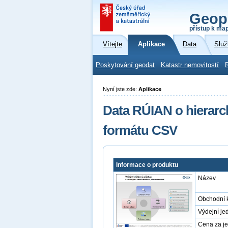
Geop
přístup k ma
Vítejte
Aplikace
Data
Služ
Poskytování geodat
Katastr nemovitostí
Nyní jste zde:
Aplikace
Data RÚIAN o hierarch
formátu CSV
Informace o produktu
Název
Obchodní 
Výdejní je
Cena za j