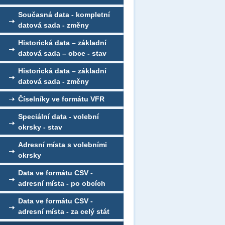
Současná data - kompletní
datová sada - změny
Historická data – základní
datová sada – obce - stav
Historická data – základní
datová sada - změny
Číselníky ve formátu VFR
Speciální data - volební
okrsky - stav
Adresní místa s volebními
okrsky
Data ve formátu CSV -
adresní místa - po obcích
Data ve formátu CSV -
adresní místa - za celý stát