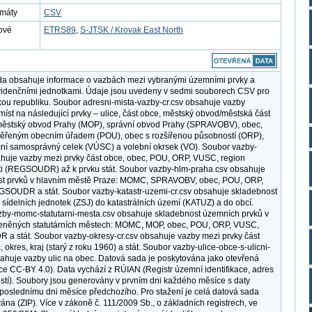
rmáty
CSV
ové
ETRS89
,
S-JTSK / Krovak East North
da obsahuje informace o vazbách mezi vybranými územními prvky a
idenčními jednotkami. Údaje jsou uvedeny v sedmi souborech CSV pro
ou republiku. Soubor adresni-mista-vazby-cr.csv obsahuje vazby
míst na následující prvky – ulice, část obce, městský obvod/městská část
ěstský obvod Prahy (MOP), správní obvod Prahy (SPRAVOBV), obec,
věřeným obecním úřadem (POU), obec s rozšířenou působností (ORP),
ní samosprávný celek (VÚSC) a volební okrsek (VO). Soubor vazby-
ahuje vazby mezi prvky část obce, obec, POU, ORP, VUSC, region
i (REGSOUDR) až k prvku stát. Soubor vazby-hlm-praha.csv obsahuje
st prvků v hlavním městě Praze: MOMC, SPRAVOBV, obec, POU, ORP,
SOUDR a stát. Soubor vazby-katastr-uzemi-cr.csv obsahuje skladebnost
 sídelních jednotek (ZSJ) do katastrálních území (KATUZ) a do obcí.
by-momc-statutarni-mesta.csv obsahuje skladebnost územních prvků v
eněných statutárních městech: MOMC, MOP, obec, POU, ORP, VUSC,
 stát. Soubor vazby-okresy-cr.csv obsahuje vazby mezi prvky část
 okres, kraj (starý z roku 1960) a stát. Soubor vazby-ulice-obce-s-ulicni-
bsahuje vazby ulic na obec. Datová sada je poskytována jako otevřená
nce CC-BY 4.0). Data vychází z RÚIAN (Registr územní identifikace, adres
stí). Soubory jsou generovány v prvním dni každého měsíce s daty
 poslednímu dni měsíce předchozího. Pro stažení je celá datová sada
na (ZIP). Více v zákoně č. 111/2009 Sb., o základních registrech, ve