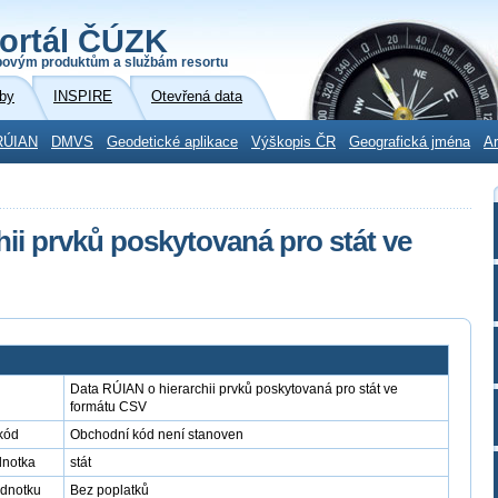
ortál ČÚZK
povým produktům a službám resortu
by
INSPIRE
Otevřená data
RÚIAN
DMVS
Geodetické aplikace
Výškopis ČR
Geografická jména
Ar
ii prvků poskytovaná pro stát ve
Data RÚIAN o hierarchii prvků poskytovaná pro stát ve
formátu CSV
kód
Obchodní kód není stanoven
dnotka
stát
ednotku
Bez poplatků