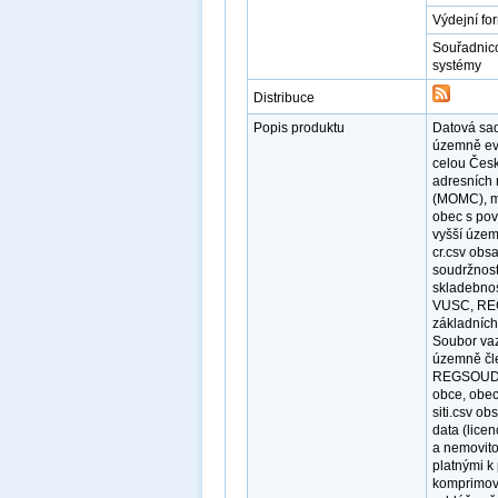
Výdejní fo
Souřadnic
systémy
Distribuce
Popis produktu
Datová sa
územně ev
celou Česk
adresních 
(MOMC), m
obec s po
vyšší územ
cr.csv obs
soudržnost
skladebno
VUSC, REG
základních
Soubor vaz
územně čl
REGSOUDR a
obce, obec,
siti.csv o
data (lice
a nemovito
platnými k
komprimová