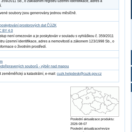
. 359/2011 Sb., o základním registru územní identifikace, adres a
í.
avené soubory jsou generovány jednou měsíčně.
poskytování prostorových dat ČÚZK
C BY 4.0
ístup není omezován a je poskytován v souladu s vyhláškou č. 359/2011
istru územní identifikace, adres a nemovitostí a zákonem 123/1998 Sb., o
nformace o životním prostředí.
om
edpřipravených souborů - výběr nad mapou
 zeměměřický a katastrální, e-mail:
cuzk.helpdesk@cuzk.gov.cz
Poslední aktualizace produktu:
2026-08-07
Poslední aktualizace/revize