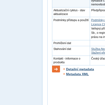
vyhlášce č
nemovitost
Aktualizační cyklus - stav
Předpřipr
aktualizace
Podmínky přístupu a použití
Podmínky 
Licence C
Veřejný př
Sb., o reg
právu na i
Prohlížení dat
Stahování dat
Služba At
Stažení př
Kontakt - informace o
Český úřad
produktu
Detailní metadata
Metadata XML