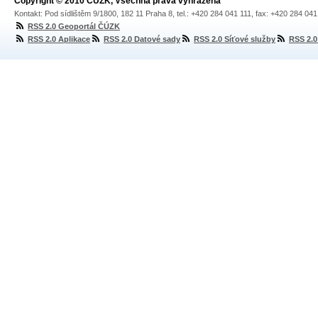
Copyright © 2010 ČÚZK, Všechna práva vyhrazena
Kontakt: Pod sídlištěm 9/1800, 182 11 Praha 8, tel.: +420 284 041 111, fax: +420 284 04
RSS 2.0 Geoportál ČÚZK
RSS 2.0 Aplikace
RSS 2.0 Datové sady
RSS 2.0 Síťové služby
RSS 2.0