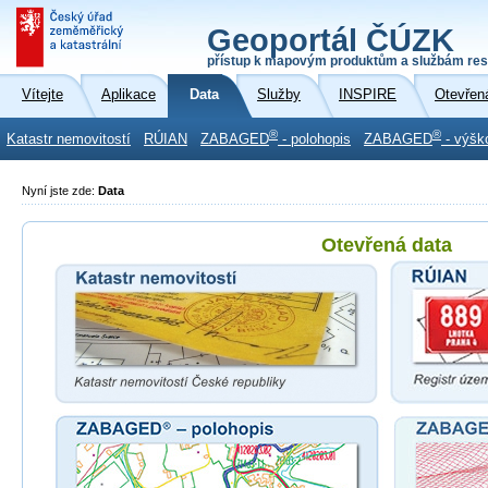
Geoportál ČÚZK
přístup k mapovým produktům a službám res
Vítejte
Aplikace
Data
Služby
INSPIRE
Otevřen
®
®
Katastr nemovitostí
RÚIAN
ZABAGED
- polohopis
ZABAGED
- výšk
Nyní jste zde:
Data
Otevřená data