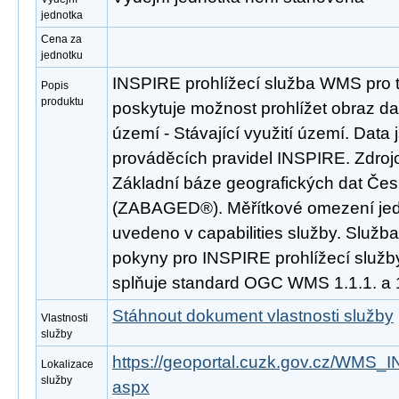
jednotka
Cena za
jednotku
INSPIRE prohlížecí služba WMS pro t
Popis
produktu
poskytuje možnost prohlížet obraz da
území - Stávající využití území. Dat
prováděcích pravidel INSPIRE. Zdroj
Základní báze geografických dat Čes
(ZABAGED®). Měřítkové omezení jedno
uvedeno v capabilities služby. Služb
pokyny pro INSPIRE prohlížecí služby
splňuje standard OGC WMS 1.1.1. a 1
Stáhnout dokument vlastnosti služby
Vlastnosti
služby
https://geoportal.cuzk.gov.cz/WMS
Lokalizace
služby
aspx