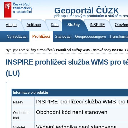
Geoportál ČÚZK
přístup k mapovým produktům a službám res
Vítejte
Aplikace
Data
Služby
INSPIRE
Otevřen
Vyhledávací
Prohlížecí
Stahovací
Geoprocessingové
Transforma
Nyní jste zde:
Služby / Prohlížecí / Prohlížecí služby WMS - datové sady INSPIRE /
INSPIRE prohlížecí služba WMS pro t
(LU)
Informace o produktu
INSPIRE prohlížecí služba WMS pro t
Název
Obchodní kód není stanoven
Obchodní
kód
Výdejní jednotka není stanovena
Výdejní