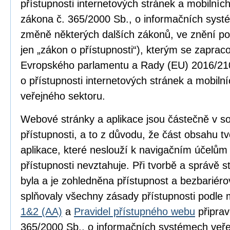
přístupnosti internetových stránek a mobilníc
zákona č. 365/2000 Sb., o informačních syst
změně některých dalších zákonů, ve znění po
jen „zákon o přístupnosti“), kterým se zapra
Evropského parlamentu a Rady (EU) 2016/210
o přístupnosti internetových stránek a mobilní
veřejného sektoru.
Webové stránky a aplikace jsou částečně v 
přístupnosti, a to z důvodu, že část obsahu 
aplikace, které neslouží k navigačním účelům
přístupnosti nevztahuje. Při tvorbě a správě
byla a je zohledněna přístupnost a bezbariér
splňovaly všechny zásady přístupnosti podle
1&2 (AA)
a
Pravidel přístupného webu
připrav
365/2000 Sb., o informačních systémech veře