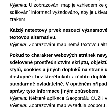
Výjimka:
U zobrazování map je vzhledem ke g
sdělování informací vyžadováno, aby je uživa
zrakem.
Každý netextový prvek nesoucí významové
textovou alternativu.
Výjimka:
Zobrazování map nemá textovou alte
Pokud to charakter webových stránek nevy
sdělované prostřednictvím skriptů, objekt
stylů, cookies a jiných doplňků na straně u
dostupné i bez kteréhokoli z těchto doplňk
standardně ovladatelné. V opačném případ
správy tyto informace jiným způsobem.
Výjimka:
Některé aplikace Geoportálu ČÚZK v
Výjimka:
Zobrazování map vyžaduje podporu 