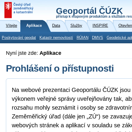
Geoportál ČÚZK
přístup k mapovým produktům a službám res
Vítejte
Aplikace
Data
Služby
INSPIRE
Otevřen
Poskytování geodat
Katastr nemovitostí
RÚIAN
DMVS
Geodetické ap
Nyní jste zde:
Aplikace
Prohlášení o přístupnosti
Na webové prezentaci Geoportálu ČÚZK jsou i
výkonem veřejné správy uveřejňovány tak, ab
rozsahu mohly seznámit i osoby se zdravotní
Zeměměřický úřad (dále jen „ZÚ“) se zavazuje
webových stránek a aplikací v souladu se zá