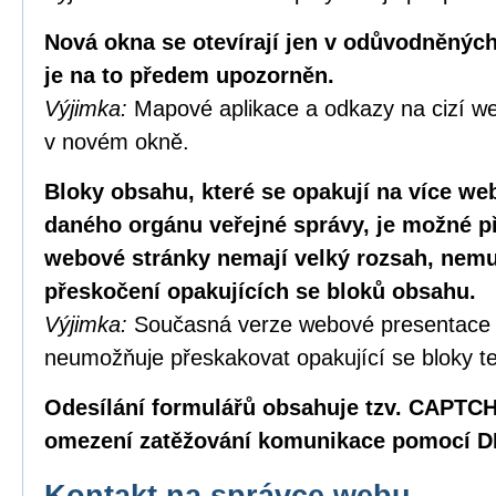
Nová okna se otevírají jen v odůvodněných
je na to předem upozorněn.
Výjimka:
Mapové aplikace a odkazy na cizí we
v novém okně.
Bloky obsahu, které se opakují na více w
daného orgánu veřejné správy, je možné p
webové stránky nemají velký rozsah, nemus
přeskočení opakujících se bloků obsahu.
Výjimka:
Současná verze webové presentace
neumožňuje přeskakovat opakující se bloky te
Odesílání formulářů obsahuje tzv. CAPTC
omezení zatěžování komunikace pomocí D
Kontakt na správce webu