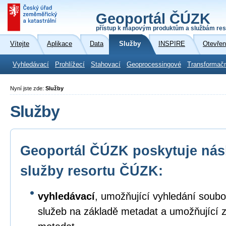
Geoportál ČÚZK
přístup k mapovým produktům a službám res
Vítejte
Aplikace
Data
Služby
INSPIRE
Otevřen
Vyhledávací
Prohlížecí
Stahovací
Geoprocessingové
Transformač
Nyní jste zde:
Služby
Služby
Geoportál ČÚZK poskytuje násl
služby resortu ČÚZK:
vyhledávací
, umožňující vyhledání soubo
služeb na základě metadat a umožňující 