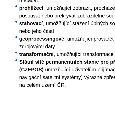
metadat.
prohlížecí
, umožňující zobrazit, procházet,
posouvat nebo překrývat zobrazitelné sou
stahovací
, umožňující stažení úplných s
nebo jeho částí
geoprocessingové
, umožňující provádět
zdrojovými daty
transformační
, umožňující transformace
Státní sítě permanentních stanic pro p
(CZEPOS)
umožňující uživatelům přijíma
navigační satelitní systémy) výrazné zpř
na celém území ČR.