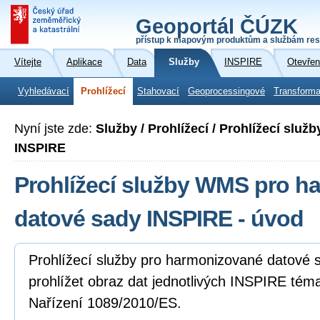
Geoportál ČÚZK
přístup k mapovým produktům a službám res
Vítejte
Aplikace
Data
Služby
INSPIRE
Otevřen
Vyhledávací
Prohlížecí
Stahovací
Geoprocessingové
Transforma
Nyní jste zde:
Služby / Prohlížecí / Prohlížecí slu
INSPIRE
Prohlížecí služby WMS pro h
datové sady INSPIRE - úvod
Prohlížecí služby pro harmonizované datové
prohlížet obraz dat jednotlivých INSPIRE tém
Nařízení 1089/2010/ES.