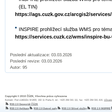
(EL TIN)
https://ags.cuzk.gov.cz/arcgis2/servi
INSPIRE prohlížecí služba WMS pro tém
https://services.cuzk.cz/wms/inspire-b
Poslední aktualizace: 03.03.2026
Poslední revize:
03.03.2026
Autor: 95
Copyright © 2010 ČÚZK, Všechna práva vyhrazena
Kontakt: Pod sídlištěm 9/1800, 182 11 Praha 8, tel.: +420 284 041 111, fax: +420 284 041 416,
Uživate
RSS 2.0 Geoportál ČÚZK
RSS 2.0 Aplikace
RSS 2.0 Datové sady
RSS 2.0 Síťové služby
RSS 2.0 INSPIRE