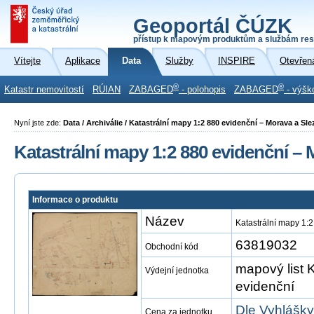
Geoportál ČÚZK
přístup k mapovým produktům a službám res
Vítejte
Aplikace
Data
Služby
INSPIRE
Otevřen
®
®
Katastr nemovitostí
RÚIAN
ZABAGED
- polohopis
ZABAGED
- výšk
Nyní jste zde:
Data / Archiválie / Katastrální mapy 1:2 880 evidenční – Morava a Sl
Katastrální mapy 1:2 880 evidenční – 
Informace o produktu
Název
Katastrální mapy 1:
63819032
Obchodní kód
mapový list 
Výdejní jednotka
evidenční
Dle Vyhlášky
Cena za jednotku