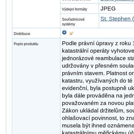
JPEG
Výdejní formáty
St. Stephen 
Souřadnicové
systémy
Distribuce
Podle právní úpravy z roku
Popis produktu
katastrální operáty vyhotov
jednorázové reambulace sta
udržovány v přesném soula
právním stavem. Platnost or
katastru, využívaných do t
evidenční, byla postupně 
byla dále prováděna na jedn
považovaném za novou plat
Zákon ukládal držitelům, s
ohlašovací povinnost, to 
musela být ihned oznámen
katastrálnímu měřickému úřadu