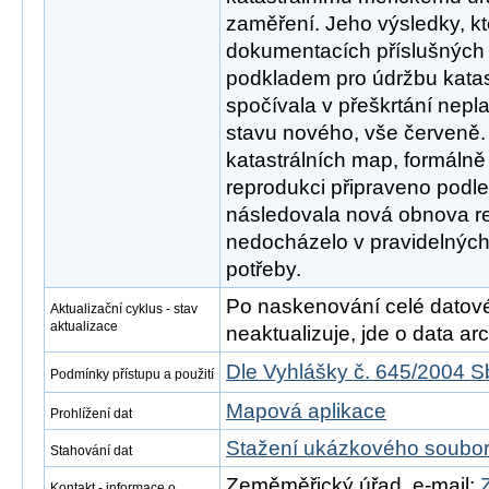
zaměření. Jeho výsledky, k
dokumentacích příslušných k
podkladem pro údržbu katas
spočívala v přeškrtání nepl
stavu nového, vše červeně.
katastrálních map, formáln
reprodukci připraveno podle 
následovala nová obnova re
nedocházelo v pravidelných 
potřeby.
Po naskenování celé datové s
Aktualizační cyklus - stav
aktualizace
neaktualizuje, jde o data arch
Dle Vyhlášky č. 645/2004 S
Podmínky přístupu a použití
Mapová aplikace
Prohlížení dat
Stažení ukázkového soubo
Stahování dat
Zeměměřický úřad, e-mail:
Kontakt - informace o