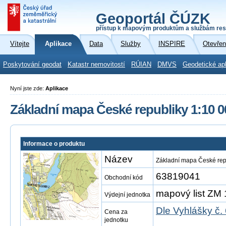
Geoportál ČÚZK
přístup k mapovým produktům a službám res
Vítejte
Aplikace
Data
Služby
INSPIRE
Otevřen
Poskytování geodat
Katastr nemovitostí
RÚIAN
DMVS
Geodetické ap
Nyní jste zde:
Aplikace
Základní mapa České republiky 1:10 0
Informace o produktu
Název
Základní mapa České rep
63819041
Obchodní kód
mapový list ZM 
Výdejní jednotka
Dle Vyhlášky č.
Cena za
jednotku