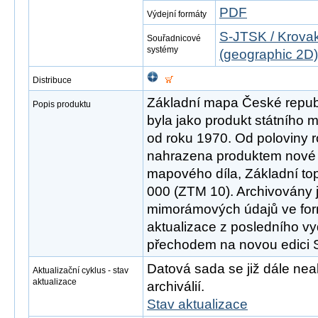
PDF
Výdejní formáty
S-JTSK / Krovak
Souřadnicové
systémy
(geographic 2D)
Distribuce
Základní mapa České republ
Popis produktu
byla jako produkt státního
od roku 1970. Od poloviny 
nahrazena produktem nové 
mapového díla, Základní to
000 (ZTM 10). Archivovány 
mimorámových údajů ve fo
aktualizace z posledního v
přechodem na novou edici
Datová sada se již dále neak
Aktualizační cyklus - stav
aktualizace
archiválií.
Stav aktualizace