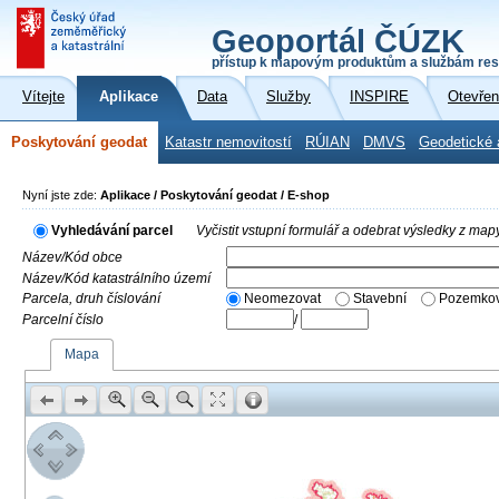
Geoportál ČÚZK
přístup k mapovým produktům a službám res
Vítejte
Aplikace
Data
Služby
INSPIRE
Otevřen
Poskytování geodat
Katastr nemovitostí
RÚIAN
DMVS
Geodetické 
Nyní jste zde:
Aplikace / Poskytování geodat / E-shop
Vyhledávání parcel
Vyčistit vstupní formulář a odebrat výsledky z map
Název/Kód obce
Název/Kód katastrálního území
Parcela, druh číslování
Neomezovat
Stavební
Pozemkov
Parcelní číslo
/
Mapa