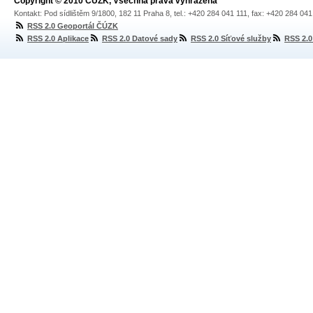
Copyright © 2010 ČÚZK, Všechna práva vyhrazena
Kontakt: Pod sídlištěm 9/1800, 182 11 Praha 8, tel.: +420 284 041 111, fax: +420 284 04
RSS 2.0 Geoportál ČÚZK
RSS 2.0 Aplikace
RSS 2.0 Datové sady
RSS 2.0 Síťové služby
RSS 2.0