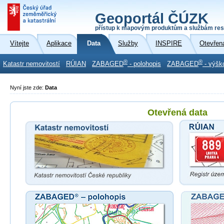
Geoportál ČÚZK
přístup k mapovým produktům a službám res
Vítejte
Aplikace
Data
Služby
INSPIRE
Otevřen
®
®
Katastr nemovitostí
RÚIAN
ZABAGED
- polohopis
ZABAGED
- výšk
Nyní jste zde:
Data
Otevřená data