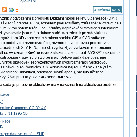
vyrovnání
 vznikly odvozením z produktu Digitální model reliéfu 5.generace (DMR
 základní interval je 1 m, atributem jsou rozlišeny zdůrazněné vrstevnice s
 5 m. V rovinatém terénu jsou přidány doplňkové vrstevnice s intervalem
ekty vrstevnic jsou v této datové sadě, vzhledem k požadavkům na
í využití pro 3D zobrazení v širokém spektru GIS a CAD software,
do podoby reprezentované trojrozměrnou vektorovou prostorovou
souřadnicích X, Y, H. Nadmořská výška H, ve výškovém referenčním
lt po vyrovnání (Bpv), je rovněž uložena jako atribut „VYSKA“, což přináší
osti popisu vrstevnic při tvorbě map. Datová sada dále obsahuje
u vrstvu spádovek, reprezentovaných dvourozměrnou vektorovou
u složkou o souřadnicích X, Y. Vrstevnice nejsou určeny k analýzám
viditelnost, sklonitost, orientace svahů apod.), pro tyto účely se
e využívat produkty DMR 4G nebo DMR 5G.
á sada je průběžně aktualizována v návaznosti na aktualizaci produktu
lizace
tků
reative Commons CC BY 4.0
ky č. 31/1995 Sb.
likace
MS
m pro data ve formátu SHP