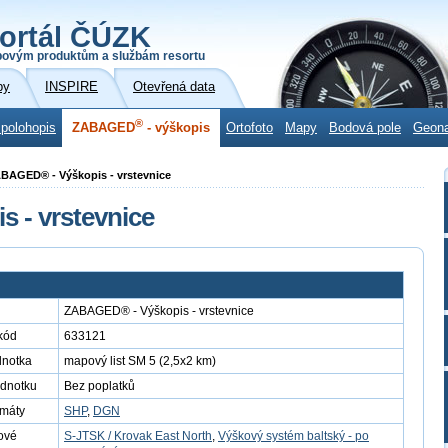
ortál ČÚZK
povým produktům a službám resortu
by
INSPIRE
Otevřená data
®
 polohopis
ZABAGED
- výškopis
Ortofoto
Mapy
Bodová pole
Geon
ABAGED® - Výškopis - vrstevnice
 - vrstevnice
ZABAGED® - Výškopis - vrstevnice
kód
633121
dnotka
mapový list SM 5 (2,5x2 km)
ednotku
Bez poplatků
rmáty
SHP
,
DGN
ové
S-JTSK / Krovak East North
,
Výškový systém baltský - po