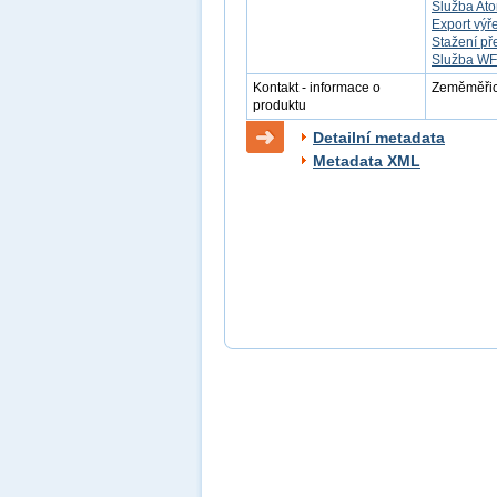
Služba Ato
Export výř
Stažení př
Služba W
Kontakt - informace o
Zeměměřick
produktu
Detailní metadata
Metadata XML