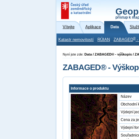
Geop
přístup k ma
Vítejte
Aplikace
Data
Služ
®
Katastr nemovitostí
RÚIAN
ZABAGED
-
Nyní jste zde:
Data / ZABAGED® - výškopis / Z
ZABAGED® - Výškopis
Informace o produktu
Název
Obchodní 
Výdejní je
Cena za j
Výdejní fo
Souřadnic