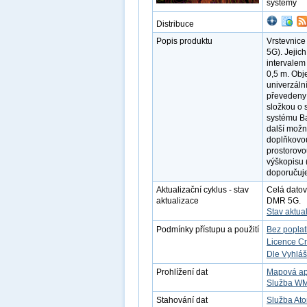
systémy
Distribuce
Popis produktu
Vrstevnice
5G). Jejich
intervalem
0,5 m. Obj
univerzáln
převedeny 
složkou o 
systému Ba
další možn
doplňkovo
prostorovo
výškopisu (
doporučuj
Aktualizační cyklus - stav
Celá datov
aktualizace
DMR 5G.
Stav aktua
Podmínky přístupu a použití
Bez popla
Licence C
Dle Vyhláš
Prohlížení dat
Mapová ap
Služba W
Stahování dat
Služba Ato