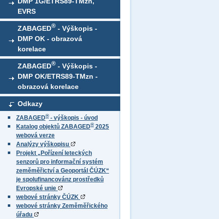
DMP 1G/ETRS89-TMzn,
EVRS
®
ZABAGED
- Výškopis -
DMP OK - obrazová
korelace
®
ZABAGED
- Výškopis -
DMP OK/ETRS89-TMzn -
obrazová korelace
Odkazy
®
ZABAGED
- výškopis - úvod
®
Katalog objektů ZABAGED
2025
webová verze
Analýzy výškopisu
Projekt „Pořízení leteckých
senzorů pro informační systém
zeměměřictví a Geoportál ČÚZK“
je spolufinancovánz prostředků
Evropské unie
webové stránky ČÚZK
webové stránky Zeměměřického
úřadu