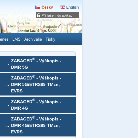
Česky
English
Přihlášení do aplikací
ames
LMS
Archiválie
Tisky
®
ZABAGED
- Výškopis -
DMR 5G
®
ZABAGED
- Výškopis -
DMR 5G/ETRS89-TMzn,
EVRS
®
ZABAGED
- Výškopis -
DMR 4G
®
ZABAGED
- Výškopis -
DMR 4G/ETRS89-TMzn,
EVRS