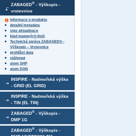
®
ZABAGED
- Výškopis -
vrstevnice
informace o produktu
detailní metadata
stav aktualizace
klad mapových listů
Technická zpráva ZABAGED® -
Výškopis – Vrstevnice
prohlížet data
stáhnout
atom SHP
atom DGN
INSPIRE - Nadmořská výška
- GRID (EL GRID)
INSPIRE - Nadmořská výška
- TIN (EL TIN)
®
ZABAGED
- Výškopis -
DMP 1G
®
ZABAGED
- Výškopis -