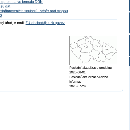
m pro data ve formátu DGN
ezu dat
edpřipravených souborů - výběr nad mapou
FS
ý úřad, e-mail:
ZU-obchod@cuzk.gov.cz
Poslední aktualizace produktu:
2026-06-01
Poslední aktualizace/revize
informací:
2026-07-29