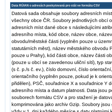
Data RÚIAN o adresách poskytovaná pro stát ve formátu CSV
Datová sada obsahuje soubory adresních míst 
všechny obce ČR. Soubory jednotlivých obcí 
adresních míst dané obce s následujícími atrib
adresního místa, kód obce, název obce, náze
obvodu/městské části (vyplněn pouze u územ
statutárních měst), název městského obvodu 
pouze u Prahy), kód části obce, název části ob
(pouze u obcí se zavedenou uliční sítí), typ st
(s č. p./s č. ev.), číslo domovní, číslo orientační
orientačního (vyplněn pouze, pokud je k orient
přidělen), PSČ, souřadnice X a souřadnice Y d
adresního místa a datum platnosti. Data jsou 
souborech formátu CSV a pro stažení je datov
komprimována jako archiv Gzip. Soubory jsou
vždy v 1. dni každého měsíce s daty platnými 