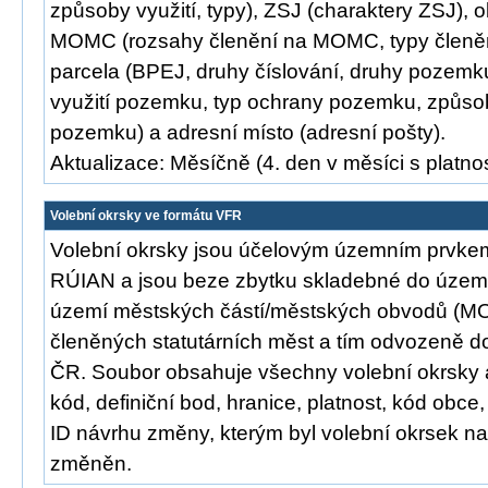
způsoby využití, typy), ZSJ (charaktery ZSJ), o
MOMC (rozsahy členění na MOMC, typy člen
parcela (BPEJ, druhy číslování, druhy pozemk
využití pozemku, typ ochrany pozemku, způso
pozemku) a adresní místo (adresní pošty).
Aktualizace: Měsíčně (4. den v měsíci s platnos
Volební okrsky ve formátu VFR
Volební okrsky jsou účelovým územním prvk
RÚIAN a jsou beze zbytku skladebné do území 
území městských částí/městských obvodů (
členěných statutárních měst a tím odvozeně d
ČR. Soubor obsahuje všechny volební okrsky a j
kód, definiční bod, hranice, platnost, kód ob
ID návrhu změny, kterým byl volební okrsek n
změněn.