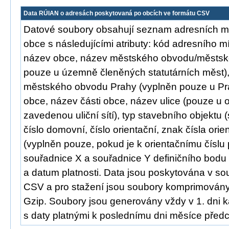
Data RÚIAN o adresách poskytovaná po obcích ve formátu CSV
Datové soubory obsahují seznam adresních m
obce s následujícími atributy: kód adresního m
název obce, název městského obvodu/městské
pouze u územně členěných statutárních měst)
městského obvodu Prahy (vyplněn pouze u Pra
obce, název části obce, název ulice (pouze u 
zavedenou uliční sítí), typ stavebního objektu (s 
číslo domovní, číslo orientační, znak čísla orie
(vyplněn pouze, pokud je k orientačnímu číslu 
souřadnice X a souřadnice Y definičního bodu
a datum platnosti. Data jsou poskytována v s
CSV a pro stažení jsou soubory komprimovány
Gzip. Soubory jsou generovány vždy v 1. dni
s daty platnými k poslednímu dni měsíce předc