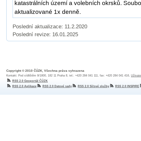
katastrálních území a volebních okrsků. Soubo
aktualizované 1x denně.
Poslední aktualizace: 11.2.2020
Poslední revize:
16.01.2025
Copyright © 2010 ČÚZK, Všechna práva vyhrazena
Kontakt: Pod sídlištěm 9/1800, 182 11 Praha 8, tel.: +420 284 041 111, fax: +420 284 041 416,
Uživate
RSS 2.0 Geoportál ČÚZK
RSS 2.0 Aplikace
RSS 2.0 Datové sady
RSS 2.0 Síťové služby
RSS 2.0 INSPIRE