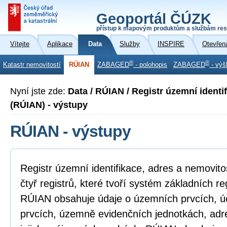
Geoportál ČÚZK
přístup k mapovým produktům a službám res
Vítejte
Aplikace
Data
Služby
INSPIRE
Otevřen
®
®
Katastr nemovitostí
RÚIAN
ZABAGED
- polohopis
ZABAGED
- výš
Nyní jste zde:
Data / RÚIAN / Registr územní identi
(RÚIAN) - výstupy
RÚIAN - výstupy
Registr územní identifikace, adres a nemovito
čtyř registrů, které tvoří systém základních r
RÚIAN obsahuje údaje o územních prvcích, 
prvcích, územně evidenčních jednotkách, ad