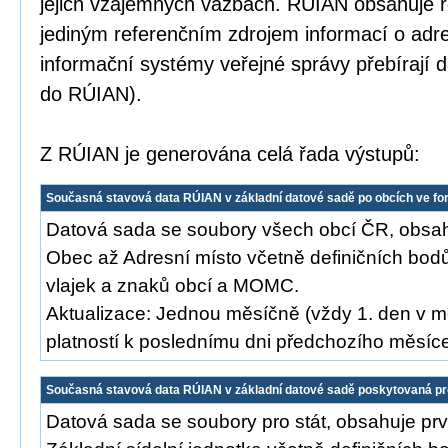
jejich vzájemných vazbách. RÚIAN obsahuje re
jediným referenčním zdrojem informací o adr
informační systémy veřejné správy přebírají
do RÚIAN).
Z RÚIAN je generována celá řada výstupů:
Současná stavová data RÚIAN v základní datové sadě po obcích ve f
Datová sada se soubory všech obcí ČR, obsah
Obec až Adresní místo včetně definičních bod
vlajek a znaků obcí a MOMC.
Aktualizace: Jednou měsíčně (vždy 1. den v m
platností k poslednímu dni předchozího měsíc
Současná stavová data RÚIAN v základní datové sadě poskytovaná pr
Datová sada se soubory pro stát, obsahuje prv