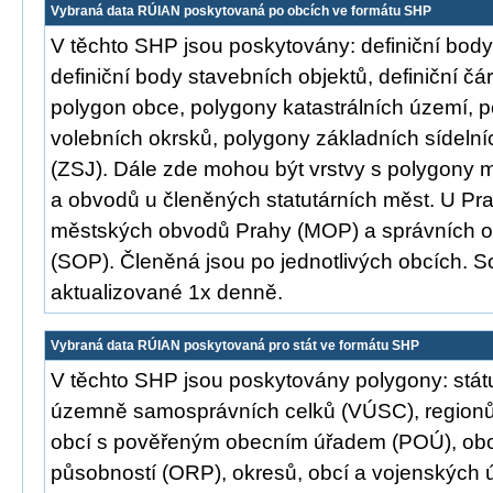
Vybraná data RÚIAN poskytovaná po obcích ve formátu SHP
V těchto SHP jsou poskytovány: definiční body
definiční body stavebních objektů, definiční čár
polygon obce, polygony katastrálních území, 
volebních okrsků, polygony základních sídelní
(ZSJ). Dále zde mohou být vrstvy s polygony 
a obvodů u členěných statutárních měst. U Pra
městských obvodů Prahy (MOP) a správních 
(SOP). Členěná jsou po jednotlivých obcích. S
aktualizované 1x denně.
Vybraná data RÚIAN poskytovaná pro stát ve formátu SHP
V těchto SHP jsou poskytovány polygony: stát
územně samosprávních celků (VÚSC), regionů
obcí s pověřeným obecním úřadem (POÚ), obcí
působností (ORP), okresů, obcí a vojenských 