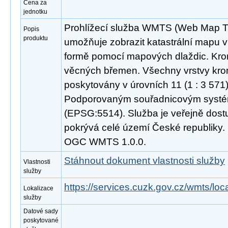
Cena za
jednotku
Prohlížecí služba WMTS (Web Map Til
Popis
produktu
umožňuje zobrazit katastrální mapu v 
formě pomocí mapových dlaždic. Kro
věcných břemen. Všechny vrstvy kro
poskytovány v úrovních 11 (1 : 3 571) 
Podporovaným souřadnicovým syst
(EPSG:5514). Služba je veřejně dost
pokrývá celé území České republiky.
OGC WMTS 1.0.0.
Stáhnout dokument vlastnosti služby
Vlastnosti
služby
https://services.cuzk.gov.cz/wmts/lo
Lokalizace
služby
Datové sady
poskytované