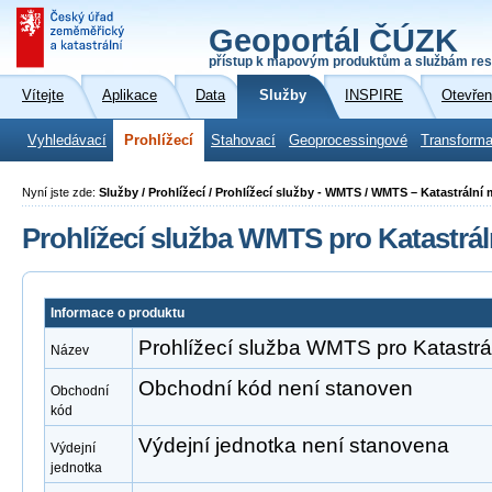
Geoportál ČÚZK
přístup k mapovým produktům a službám res
Vítejte
Aplikace
Data
Služby
INSPIRE
Otevřen
Vyhledávací
Prohlížecí
Stahovací
Geoprocessingové
Transforma
Nyní jste zde:
Služby / Prohlížecí / Prohlížecí služby - WMTS / WMTS – Katastrální
Prohlížecí služba WMTS pro Katastrá
Informace o produktu
Prohlížecí služba WMTS pro Katastr
Název
Obchodní kód není stanoven
Obchodní
kód
Výdejní jednotka není stanovena
Výdejní
jednotka