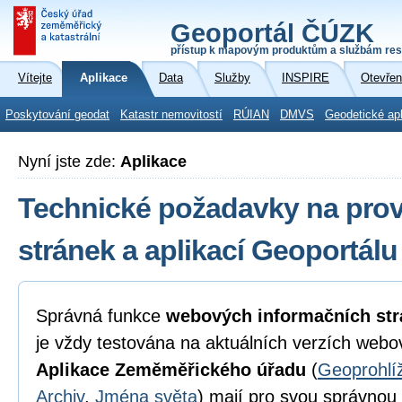
Geoportál ČÚZK
přístup k mapovým produktům a službám res
Vítejte
Aplikace
Data
Služby
INSPIRE
Otevřen
Poskytování geodat
Katastr nemovitostí
RÚIAN
DMVS
Geodetické ap
Nyní jste zde:
Aplikace
Technické požadavky na pro
stránek a aplikací Geoportál
Správná funkce
webových informačních str
je vždy testována na aktuálních verzích webo
Aplikace Zeměměřického úřadu
(
Geoprohlí
Archiv
,
Jména světa
) mají pro svou správnou