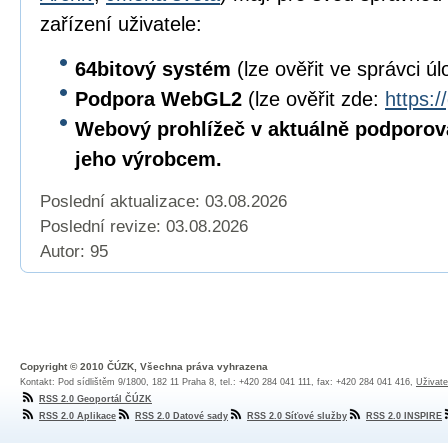
zařízení uživatele:
64bitový
systém
(lze ověřit ve správci úl
Podpora WebGL2
(lze ověřit zde:
https:/
Webový prohlížeč v aktuálně podporov
jeho výrobcem.
Poslední aktualizace: 03.08.2026
Poslední revize:
03.08.2026
Autor: 95
Copyright © 2010 ČÚZK, Všechna práva vyhrazena
Kontakt: Pod sídlištěm 9/1800, 182 11 Praha 8, tel.: +420 284 041 111, fax: +420 284 041 416,
Uživate
RSS 2.0 Geoportál ČÚZK
RSS 2.0 Aplikace
RSS 2.0 Datové sady
RSS 2.0 Síťové služby
RSS 2.0 INSPIRE