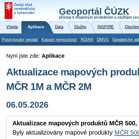
Geoportál ČÚZK
přístup k mapovým produktům a službám res
Vítejte
Aplikace
Data
Služby
INSPIRE
Otevřen
Poskytování geodat
Katastr nemovitostí
RÚIAN
DMVS
Geodetické ap
Nyní jste zde:
Aplikace
Aktualizace mapových produ
MČR 1M a MČR 2M
06.05.2026
Aktualizace mapových produktů MČR 500
Byly aktualizovány mapové produkty
MČR 50