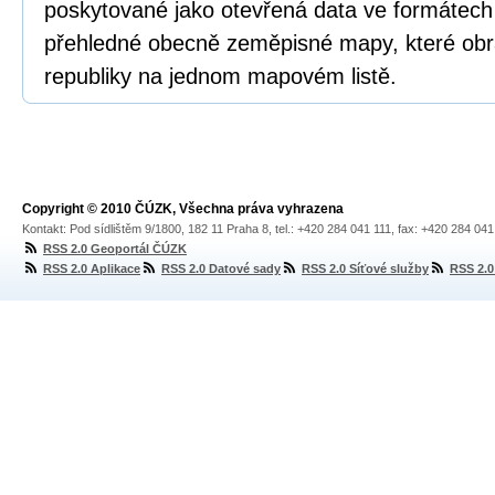
poskytované jako otevřená data ve formátech
přehledné obecně zeměpisné mapy, které obr
republiky na jednom mapovém listě.
Copyright © 2010 ČÚZK, Všechna práva vyhrazena
Kontakt: Pod sídlištěm 9/1800, 182 11 Praha 8, tel.: +420 284 041 111, fax: +420 284 04
RSS 2.0 Geoportál ČÚZK
RSS 2.0 Aplikace
RSS 2.0 Datové sady
RSS 2.0 Síťové služby
RSS 2.0