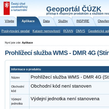
Geoportál ČÚZK
přístup k mapovým produktům a službám res
Vítejte
Aplikace
Data
Služby
INSPIRE
Otevřen
Poskytování geodat
Katastr nemovitostí
RÚIAN
DMVS
Geodetické ap
Nyní jste zde:
Aplikace
Prohlížecí služba WMS - DMR 4G (Stín
Informace o produktu
Prohlížecí služba WMS - DMR 4G (Stí
Název
Obchodní kód není stanoven
Obchodní
kód
Výdejní jednotka není stanovena
Výdejní
jednotka