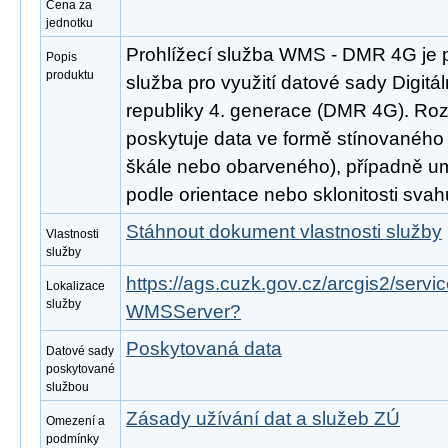
Cena za
jednotku
Prohlížecí služba WMS - DMR 4G je 
Popis
produktu
služba pro využití datové sady Digitá
republiky 4. generace (DMR 4G). Ro
poskytuje data ve formě stínovaného 
škále nebo obarveného), případně um
podle orientace nebo sklonitosti svah
Stáhnout dokument vlastnosti služby
Vlastnosti
služby
https://ags.cuzk.gov.cz/arcgis2/serv
Lokalizace
služby
WMSServer?
Poskytovaná data
Datové sady
poskytované
službou
Zásady užívání dat a služeb ZÚ
Omezení a
podmínky