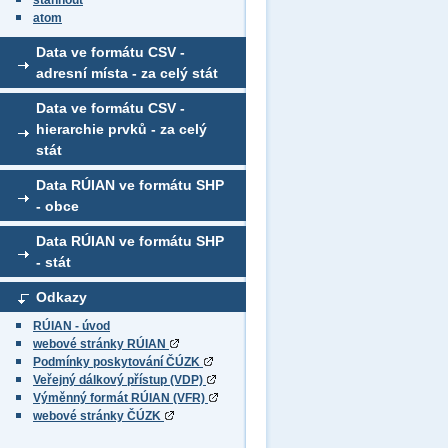
stáhnout
atom
Data ve formátu CSV -
adresní místa - za celý stát
Data ve formátu CSV -
hierarchie prvků - za celý
stát
Data RÚIAN ve formátu SHP
- obce
Data RÚIAN ve formátu SHP
- stát
Odkazy
RÚIAN - úvod
webové stránky RÚIAN
Podmínky poskytování ČÚZK
Veřejný dálkový přístup (VDP)
Výměnný formát RÚIAN (VFR)
webové stránky ČÚZK