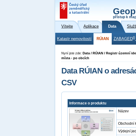
Geop
přístup k ma
Vítejte
Aplikace
Data
Služ
®
Katastr nemovitostí
RÚIAN
ZABAGED
Nyní jste zde:
Data / RÚIAN / Registr územní ide
místa - po obcích
Data RÚIAN o adresá
CSV
Informace o produktu
Název
Obchodní 
Výdejní je