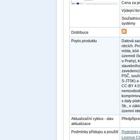
Cena za j
Výdejní fo
Souřadnic
systémy
Distribuce
Popis produktu
Datová sad
obcích. Pr
místa, kód
územně čle
u Prahy), 
stavebního 
zavedeno),
PSČ, souřa
S-JTSK) a 
CC-BY 4.0)
nemovitost
komprimova
s daty pla
Sb., o zákl
územní ide
Aktualizační cyklus - stav
Předpřipr
aktualizace
Podmínky přístupu a použití
Podmínky 
Licence C