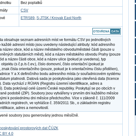
ednotku
Bez poplatků
rmáty
CSV
ové
ETRS89
,
S-JTSK / Krovak East North
a obsahuje seznam adresních míst ve formátu CSV po jednotlivých
o každé adresní místo jsou uvedeny následující atributy: kód adresního
 a název obce, kód a název městského obvodu/městské části (pouze u
něných statutárních měst), kód a název městského obvodu Prahy (pouze
kód a název části obce, kód a název ulice (pokud je uvedena), typ
objektu (s č.p./s č.ev.), číslo domovní, číslo orientační (pokud je
 znak čísla orientačního (pouze, pokud je k orientačnímu číslu přidělen),
dnice Y a X definičního bodu adresního místa (v souřadnicovém systému
datum platnosti. Datová sada je poskytována jako otevřená data (licence
. Data vychází z RÚIAN (Registru územní identifikace, adres a
í). Data pokrývají celé území České republiky. Poskytují se po obcích v
né podobě (ZIP). Soubory jsou vytvářeny v prvním dni každého měsíce
tnými k poslednímu dni měsíce předchozího. Více v zákoně č. 111/2009
adních registrech, ve vyhlášce č. 359/2011 Sb., o základním registru
ntifikace, adres a nemovitostí.
avené soubory jsou generovány jednou měsíčně.
poskytování prostorových dat ČÚZK
C BY 4.0