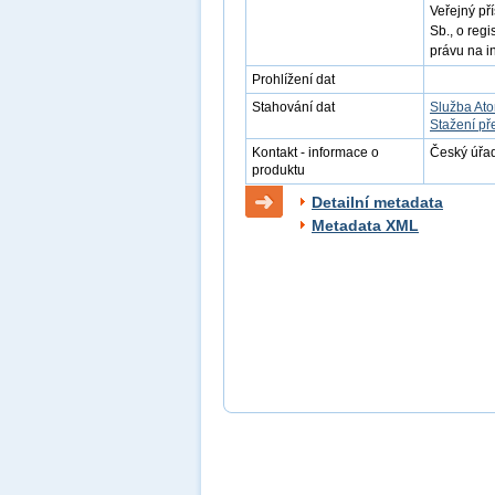
Veřejný př
Sb., o reg
právu na i
Prohlížení dat
Stahování dat
Služba At
Stažení př
Kontakt - informace o
Český úřad
produktu
Detailní metadata
Metadata XML