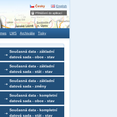
Česky
English
Přihlášení do aplikací
ames
LMS
Archiválie
Tisky
Současná data - základní
datová sada - obce - stav
Současná data - základní
datová sada - stát - stav
Současná data - základní
datová sada - změny
Současná data - kompletní
datová sada - obce - stav
Současná data - kompletní
datová sada - stát - stav