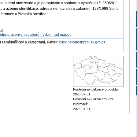
ístup není omezován a je poskytován v souladu s vyhláškou č. 359/2011
istru územní identifikace, adres a nemovitostí a zákonem 123/1998 Sb., o
nformace o životním prostředí.
om
edpřipravených souborů - výběr nad mapou
 zeměměřický a katastrální, e-mail:
cuzk.helpdesk@cuzk.gov.cz
Poslední aktualizace produktu:
2026-07-31
Poslední aktualizace/revize
informací:
2026-07-31