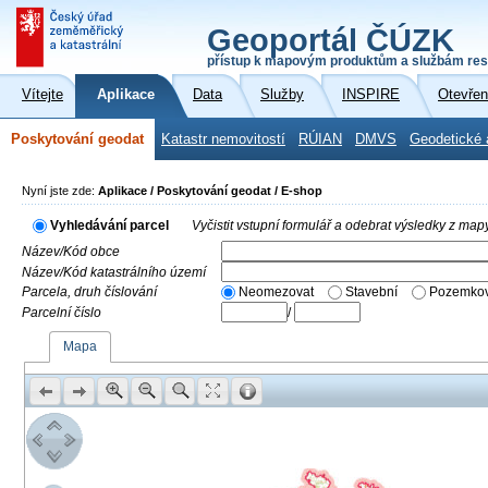
Geoportál ČÚZK
přístup k mapovým produktům a službám res
Vítejte
Aplikace
Data
Služby
INSPIRE
Otevřen
Poskytování geodat
Katastr nemovitostí
RÚIAN
DMVS
Geodetické 
Nyní jste zde:
Aplikace / Poskytování geodat / E-shop
Vyhledávání parcel
Vyčistit vstupní formulář a odebrat výsledky z map
Název/Kód obce
Název/Kód katastrálního území
Parcela, druh číslování
Neomezovat
Stavební
Pozemkov
Parcelní číslo
/
Mapa