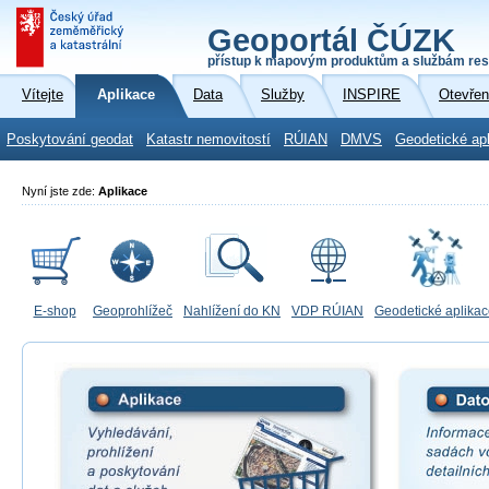
Geoportál ČÚZK
přístup k mapovým produktům a službám res
Vítejte
Aplikace
Data
Služby
INSPIRE
Otevřen
Poskytování geodat
Katastr nemovitostí
RÚIAN
DMVS
Geodetické ap
Nyní jste zde:
Aplikace
E-shop
Geoprohlížeč
Nahlížení do KN
VDP RÚIAN
Geodetické aplika