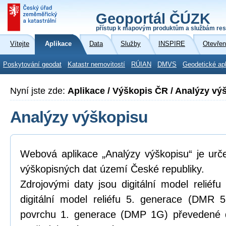
Geoportál ČÚZK
přístup k mapovým produktům a službám res
Vítejte
Aplikace
Data
Služby
INSPIRE
Otevřen
Poskytování geodat
Katastr nemovitostí
RÚIAN
DMVS
Geodetické ap
Nyní jste zde:
Aplikace / Výškopis ČR / Analýzy vý
Analýzy výškopisu
Webová aplikace „Analýzy výškopisu“ je urč
výškopisných dat území České republiky.
Zdrojovými daty jsou digitální model relié
digitální model reliéfu 5. generace (DMR 5
povrchu 1. generace (DMP 1G) převedené d