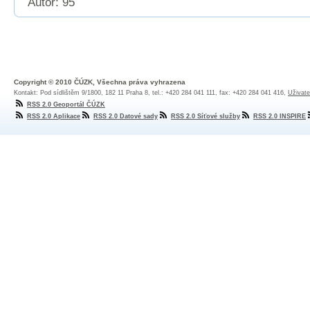
Autor: 95
Copyright © 2010 ČÚZK, Všechna práva vyhrazena
Kontakt: Pod sídlištěm 9/1800, 182 11 Praha 8, tel.: +420 284 041 111, fax: +420 284 041 416,
Uživate
RSS 2.0 Geoportál ČÚZK
RSS 2.0 Aplikace
RSS 2.0 Datové sady
RSS 2.0 Síťové služby
RSS 2.0 INSPIRE