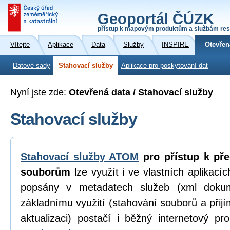
Geoportál ČÚZK
přístup k mapovým produktům a službám res
Vítejte
Aplikace
Data
Služby
INSPIRE
Otevřen
Datové sady
Stahovací služby
Aplikace pro poskytování dat
Nyní jste zde:
Otevřená data / Stahovací služby
Stahovací služby
Stahovací služby ATOM
pro přístup k př
souborům
lze využít i ve vlastních aplikací
popsány v metadatech služeb (xml dokum
základnímu využití (stahování souborů a přijí
aktualizaci) postačí i běžný internetový p