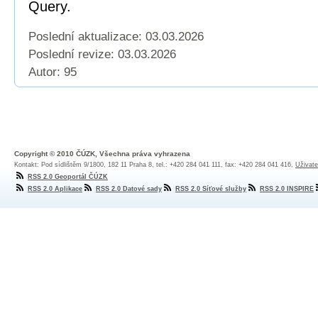
Query.
Poslední aktualizace: 03.03.2026
Poslední revize:
03.03.2026
Autor: 95
Copyright © 2010 ČÚZK, Všechna práva vyhrazena
Kontakt: Pod sídlištěm 9/1800, 182 11 Praha 8, tel.: +420 284 041 111, fax: +420 284 041 416,
Uživate
RSS 2.0 Geoportál ČÚZK
RSS 2.0 Aplikace
RSS 2.0 Datové sady
RSS 2.0 Síťové služby
RSS 2.0 INSPIRE