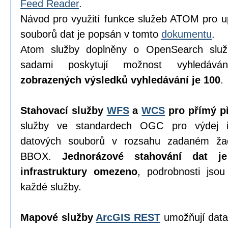
Feed Reader
.
Návod pro využití funkce služeb ATOM pro u
souborů dat je popsán v tomto
dokumentu
.
Atom služby doplněny o OpenSearch služ
sadami poskytují možnost vyhledáv
zobrazených výsledků vyhledávání je 100
.
Stahovací služby
WFS
a
WCS
pro přímý př
služby ve standardech OGC pro výdej in
datových souborů v rozsahu zadaném ža
BBOX.
Jednorázové stahování dat j
infrastruktury omezeno
, podrobnosti jso
každé služby.
Mapové služby
ArcGIS REST
umožňují data