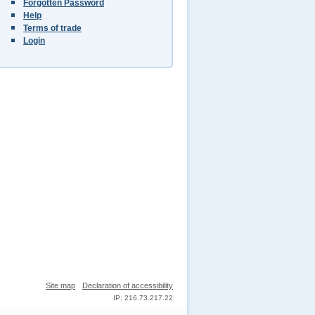
Forgotten Password
Help
Terms of trade
Login
Site map
Declaration of accessibility
IP: 216.73.217.22