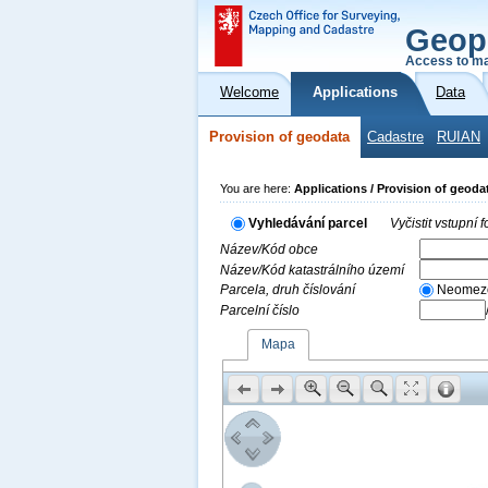
Geop
Access to ma
Welcome
Applications
Data
Provision of geodata
Cadastre
RUIAN
You are here:
Applications / Provision of geoda
Vyhledávání parcel
Vyčistit vstupní
Název/Kód obce
Název/Kód katastrálního území
Parcela, druh číslování
Neomez
Parcelní číslo
Mapa