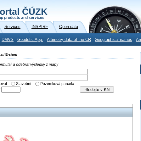
ortal ČÚZK
p products and services
Services
INSPIRE
Open data
DMVS
Geodetic App.
Altimetry data of the CR
Geographical names
Ar
ta / E-shop
 formulář a odebrat výsledky z mapy
ovat
Stavební
Pozemková parcela
/