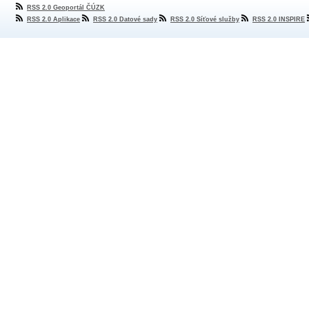
RSS 2.0 Geoportál ČÚZK
RSS 2.0 Aplikace
RSS 2.0 Datové sady
RSS 2.0 Síťové služby
RSS 2.0 INSPIRE