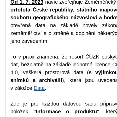
Od 1. 7. 2023
navíc zveřejňuje Zeměměřický
ortofota České republiky, státního mapov
souboru geografického názvosloví a bodo
otevřená data na základě novely zák
zeměměřictví a o změně a doplnění některýc
jeho zavedením.
To v praxi znamená, že resort ČÚZK poskyt
dat, bezplatně na základě jednotné licence
C
4.0
, veškerá prostorová data (
s výjimko
snímků a archiválií
), která jsou uvede
v záložce
Data
.
Zde je pro každou datovou sadu připrav
položek
"Informace o produktu"
, kter