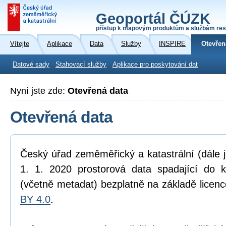
Geoportál ČÚZK
přístup k mapovým produktům a službám res
Vítejte
Aplikace
Data
Služby
INSPIRE
Otevřen
Datové sady
Stahovací služby
Aplikace pro poskytování dat
Nyní jste zde:
Otevřená data
Otevřená data
Český úřad zeměměřický a katastrální (dále 
1. 1. 2020 prostorová data spadající do 
(včetně metadat) bezplatně na základě licen
BY 4.0
.