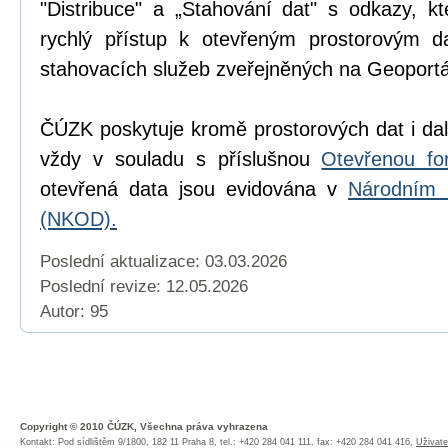
"Distribuce" a „Stahování dat" s odkazy, k
rychlý přístup k otevřeným prostorovým d
stahovacích služeb zveřejněných na Geoport
ČÚZK poskytuje kromě prostorových dat i dal
vždy v souladu s příslušnou
Otevřenou fo
otevřená data jsou evidována v
Národním 
(NKOD).
Poslední aktualizace: 03.03.2026
Poslední revize:
12.05.2026
Autor: 95
Copyright © 2010 ČÚZK, Všechna práva vyhrazena
Kontakt: Pod sídlištěm 9/1800, 182 11 Praha 8, tel.: +420 284 041 111, fax: +420 284 041 416,
Uživate